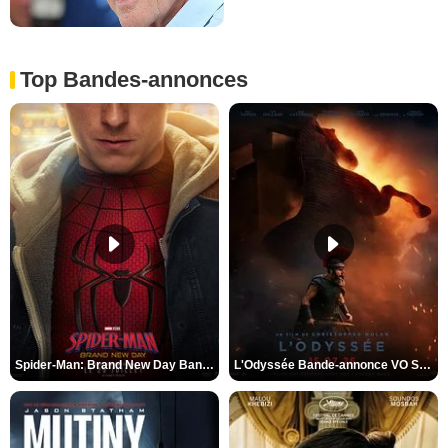
Top Bandes-annonces
Spider-Man: Brand New Day Bande-annonce VO STFR
L'Odyssée Bande-annonce VO STFR