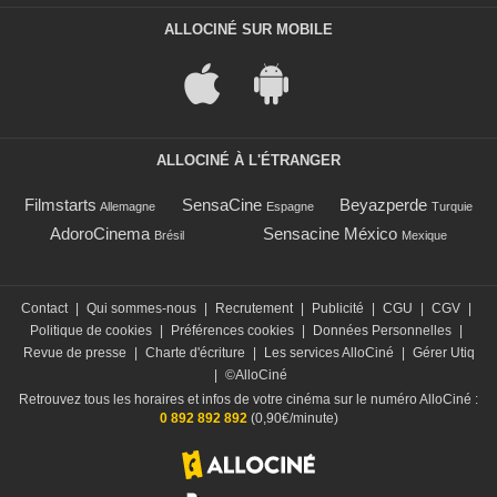
ALLOCINÉ SUR MOBILE
ALLOCINÉ À L'ÉTRANGER
Filmstarts
SensaCine
Beyazperde
Allemagne
Espagne
Turquie
AdoroCinema
Sensacine México
Brésil
Mexique
Contact
|
Qui sommes-nous
|
Recrutement
|
Publicité
|
CGU
|
CGV
|
Politique de cookies
|
Préférences cookies
|
Données Personnelles
|
Revue de presse
|
Charte d'écriture
|
Les services AlloCiné
|
Gérer Utiq
|
©AlloCiné
Retrouvez tous les horaires et infos de votre cinéma sur le numéro AlloCiné :
0 892 892 892
(0,90€/minute)