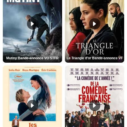
Mutiny Bande-annonce VO STFR
Le Triangle d'or Bande-annonce VF