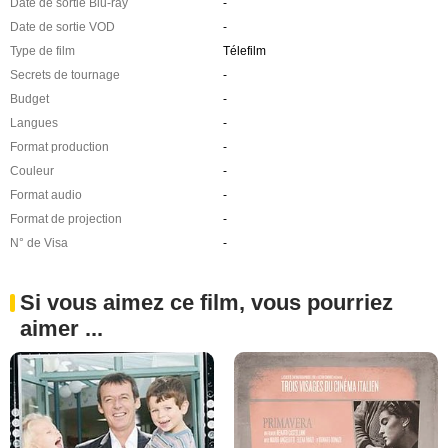
Date de sortie Blu-ray
-
Date de sortie VOD
-
Type de film
Télefilm
Secrets de tournage
-
Budget
-
Langues
-
Format production
-
Couleur
-
Format audio
-
Format de projection
-
N° de Visa
-
Si vous aimez ce film, vous pourriez
aimer ...