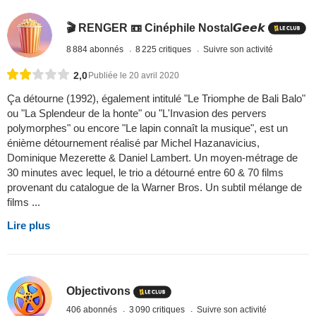
🎬 RENGER 📼 Cinéphile Nostal𝙂𝙚𝙚𝙠
8 884 abonnés
8 225 critiques
Suivre son activité
2,0
Publiée le 20 avril 2020
Ça détourne (1992), également intitulé "Le Triomphe de Bali Balo"
ou "La Splendeur de la honte" ou "L'Invasion des pervers
polymorphes" ou encore "Le lapin connaît la musique", est un
énième détournement réalisé par Michel Hazanavicius,
Dominique Mezerette & Daniel Lambert. Un moyen-métrage de
30 minutes avec lequel, le trio a détourné entre 60 & 70 films
provenant du catalogue de la Warner Bros. Un subtil mélange de
films ...
Lire plus
Objectivons
406 abonnés
3 090 critiques
Suivre son activité