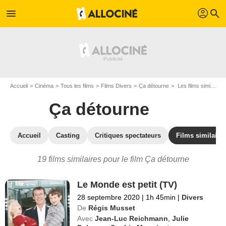
profil
menu
search
Accueil
Cinéma
Tous les films
Films Divers
Ça détourne
Les films similaires à "Ça détourne"
Ça détourne
Accueil
Casting
Critiques spectateurs
Films similaire
19 films similaires pour le film Ça détourne
Le Monde est petit (TV)
28 septembre 2020
|
1h 45min
|
Divers
De
Régis Musset
Avec
Jean-Luc Reichmann
,
Julie