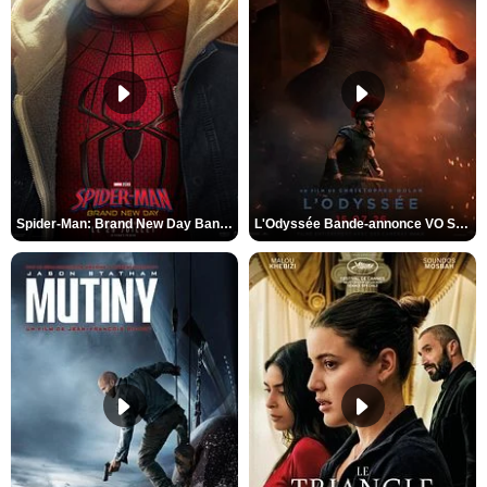
Spider-Man: Brand New Day Bande-annonce VO STFR
L'Odyssée Bande-annonce VO STFR