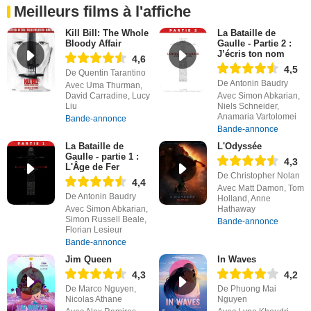
Meilleurs films à l'affiche
Kill Bill: The Whole
La Bataille de
Bloody Affair
Gaulle - Partie 2 :
J’écris ton nom
4,6
4,5
De Quentin Tarantino
De Antonin Baudry
Avec Uma Thurman,
David Carradine, Lucy
Avec Simon Abkarian,
Liu
Niels Schneider,
Anamaria Vartolomei
Bande-annonce
Bande-annonce
La Bataille de
L'Odyssée
Gaulle - partie 1 :
4,3
L'Âge de Fer
De Christopher Nolan
4,4
Avec Matt Damon, Tom
De Antonin Baudry
Holland, Anne
Avec Simon Abkarian,
Hathaway
Simon Russell Beale,
Bande-annonce
Florian Lesieur
Bande-annonce
Jim Queen
In Waves
4,3
4,2
De Marco Nguyen,
De Phuong Mai
Nicolas Athane
Nguyen