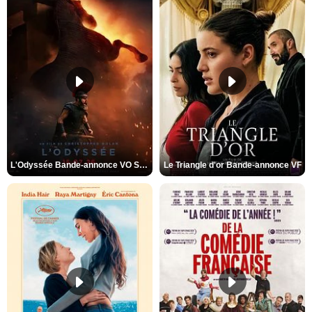
L'Odyssée Bande-annonce VO STFR
Le Triangle d'or Bande-annonce VF