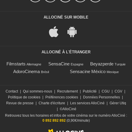
ALLOCINÉ SUR MOBILE
ALLOCINÉ À L'ÉTRANGER
Filmstarts
SensaCine
Beyazperde
Allemagne
Espagne
Turquie
AdoroCinema
Sensacine México
Brésil
Mexique
Contact
|
Qui sommes-nous
|
Recrutement
|
Publicité
|
CGU
|
CGV
|
Politique de cookies
|
Préférences cookies
|
Données Personnelles
|
Revue de presse
|
Charte d'écriture
|
Les services AlloCiné
|
Gérer Utiq
|
©AlloCiné
Retrouvez tous les horaires et infos de votre cinéma sur le numéro AlloCiné :
0 892 892 892
(0,90€/minute)