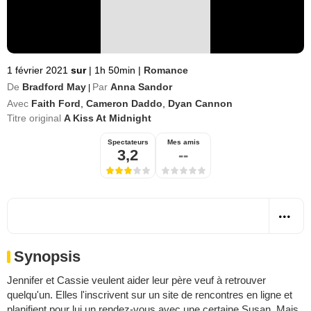
1 février 2021
sur
|
1h 50min
|
Romance
De
Bradford May
Par
Anna Sandor
|
Avec
Faith Ford
,
Cameron Daddo
,
Dyan Cannon
Titre original
A Kiss At Midnight
Spectateurs
Mes amis
3,2
--
Synopsis
Jennifer et Cassie veulent aider leur père veuf à retrouver
quelqu'un. Elles l'inscrivent sur un site de rencontres en ligne et
planifient pour lui un rendez-vous avec une certaine Susan. Mais