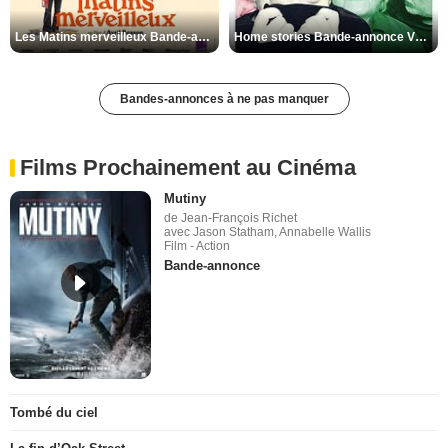
Les Matins merveilleux Bande-annonce VF
Home stories Bande-annonce VO STFR
Bandes-annonces à ne pas manquer
Films Prochainement au Cinéma
Mutiny
de Jean-François Richet
avec Jason Statham, Annabelle Wallis
Film - Action
Bande-annonce
Tombé du ciel