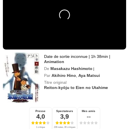
Date de sortie inconnue
|
1h 38min
|
Animation
De
Masakazu Hashimoto
|
Par
Akihiro Hino
,
Aya Matsui
Titre original
Reiton-kyōju to Eien no Utahime
Presse
Spectateurs
Mes amis
4,0
3,9
--
1 critique
236 notes, 30 critiques