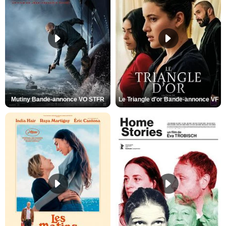
Mutiny Bande-annonce VO STFR
Le Triangle d'or Bande-annonce VF