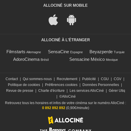
ALLOCINÉ SUR MOBILE
ALLOCINÉ À L'ÉTRANGER
Filmstarts
SensaCine
Beyazperde
Allemagne
Espagne
Turquie
AdoroCinema
Sensacine México
Brésil
Mexique
Contact
|
Qui sommes-nous
|
Recrutement
|
Publicité
|
CGU
|
CGV
|
Politique de cookies
|
Préférences cookies
|
Données Personnelles
|
Revue de presse
|
Charte d'écriture
|
Les services AlloCiné
|
Gérer Utiq
|
©AlloCiné
Retrouvez tous les horaires et infos de votre cinéma sur le numéro AlloCiné :
0 892 892 892
(0,90€/minute)