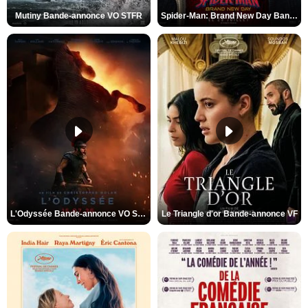
Mutiny Bande-annonce VO STFR
Spider-Man: Brand New Day Bande-annonce VO STFR
L'Odyssée Bande-annonce VO STFR
Le Triangle d'or Bande-annonce VF