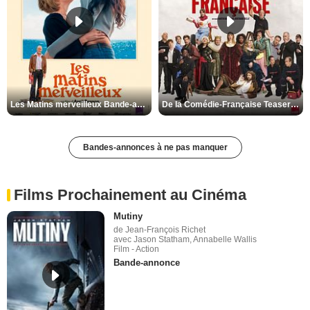
Les Matins merveilleux Bande-annonce VF
De la Comédie-Française Teaser VF
Bandes-annonces à ne pas manquer
Films Prochainement au Cinéma
Mutiny
de Jean-François Richet
avec Jason Statham, Annabelle Wallis
Film - Action
Bande-annonce