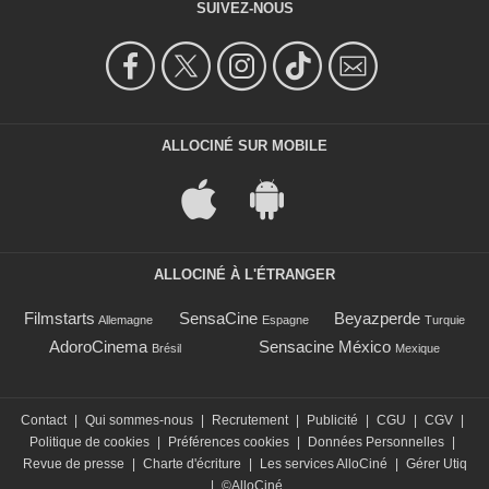
SUIVEZ-NOUS
ALLOCINÉ SUR MOBILE
ALLOCINÉ À L'ÉTRANGER
Filmstarts
SensaCine
Beyazperde
Allemagne
Espagne
Turquie
AdoroCinema
Sensacine México
Brésil
Mexique
Contact
|
Qui sommes-nous
|
Recrutement
|
Publicité
|
CGU
|
CGV
|
Politique de cookies
|
Préférences cookies
|
Données Personnelles
|
Revue de presse
|
Charte d'écriture
|
Les services AlloCiné
|
Gérer Utiq
|
©AlloCiné