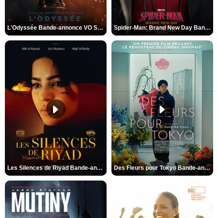
L'Odyssée Bande-annonce VO STFR
Spider-Man: Brand New Day Bande-annonce VO STFR
Les Silences de Riyad Bande-annonce VO STFR
Des Fleurs pour Tokyo Bande-annonce VO STFR