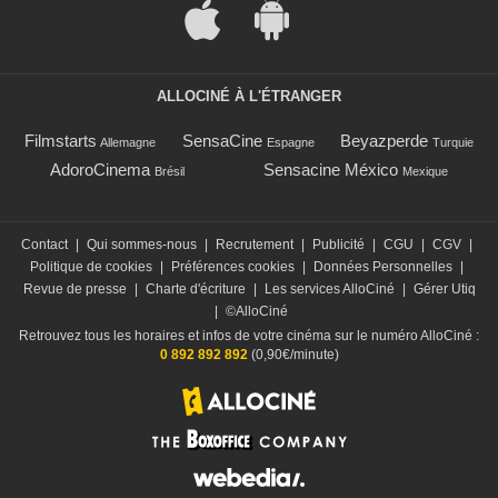
ALLOCINÉ À L'ÉTRANGER
Filmstarts
SensaCine
Beyazperde
Allemagne
Espagne
Turquie
AdoroCinema
Sensacine México
Brésil
Mexique
Contact
|
Qui sommes-nous
|
Recrutement
|
Publicité
|
CGU
|
CGV
|
Politique de cookies
|
Préférences cookies
|
Données Personnelles
|
Revue de presse
|
Charte d'écriture
|
Les services AlloCiné
|
Gérer Utiq
|
©AlloCiné
Retrouvez tous les horaires et infos de votre cinéma sur le numéro AlloCiné :
0 892 892 892
(0,90€/minute)