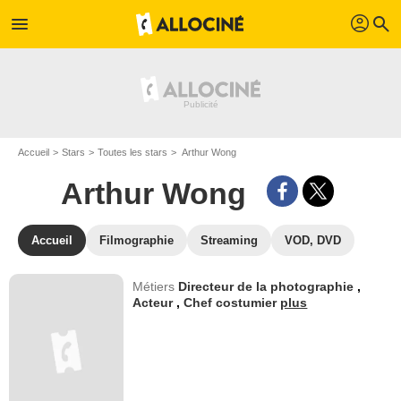
profil
menu
search
Accueil
Stars
Toutes les stars
Arthur Wong
Arthur Wong
Accueil
Filmographie
Streaming
VOD, DVD
Métiers
Directeur de la photographie
,
Acteur
,
Chef costumier
plus