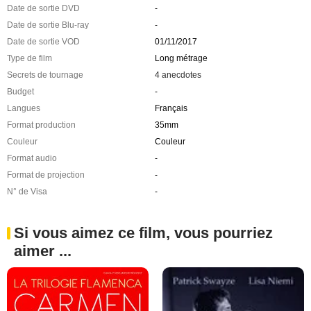
Date de sortie DVD
-
Date de sortie Blu-ray
-
Date de sortie VOD
01/11/2017
Type de film
Long métrage
Secrets de tournage
4 anecdotes
Budget
-
Langues
Français
Format production
35mm
Couleur
Couleur
Format audio
-
Format de projection
-
N° de Visa
-
Si vous aimez ce film, vous pourriez
aimer ...