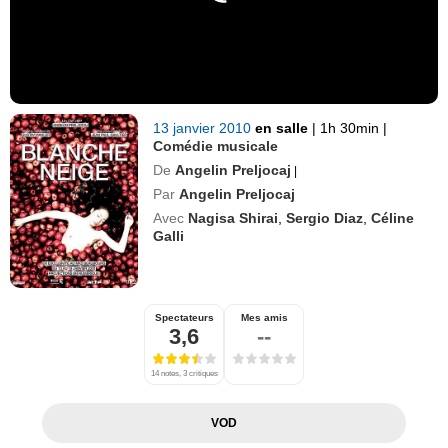
13 janvier 2010
en salle
|
1h 30min
|
Comédie musicale
De
Angelin Preljocaj
|
Par
Angelin Preljocaj
Avec
Nagisa Shirai
,
Sergio Diaz
,
Céline
Galli
Spectateurs
Mes amis
3,6
--
14 notes, 3 critiques
VOD