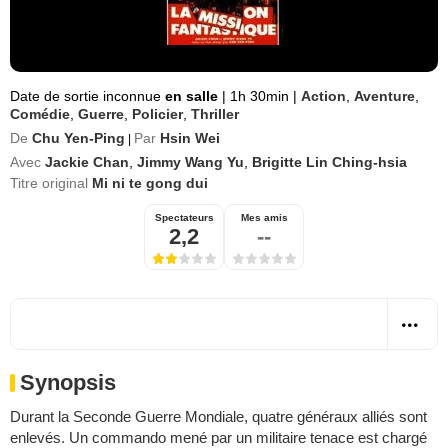
Date de sortie inconnue
en salle
|
1h 30min
|
Action
,
Aventure
,
Comédie
,
Guerre
,
Policier
,
Thriller
De
Chu Yen-Ping
Par
Hsin Wei
|
Avec
Jackie Chan
,
Jimmy Wang Yu
,
Brigitte Lin Ching-hsia
Titre original
Mi ni te gong dui
Spectateurs
Mes amis
2,2
--
Synopsis
Durant la Seconde Guerre Mondiale, quatre généraux alliés sont
enlevés. Un commando mené par un militaire tenace est chargé