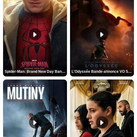
Spider-Man: Brand New Day Bande-annonce VO STFR
L'Odyssée Bande-annonce VO STFR