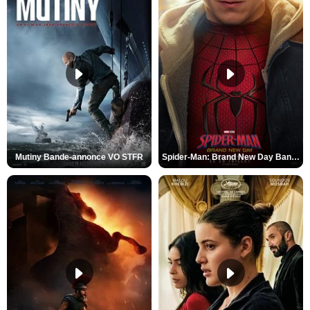
Mutiny Bande-annonce VO STFR
Spider-Man: Brand New Day Bande-annonce VO STFR