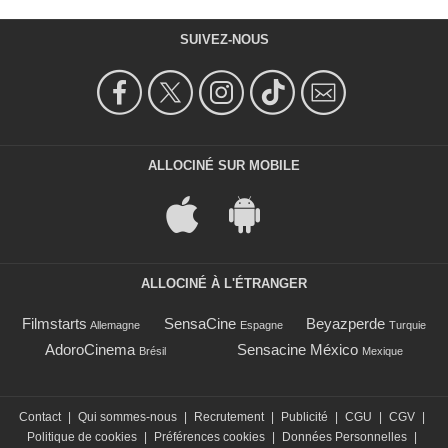
SUIVEZ-NOUS
ALLOCINÉ SUR MOBILE
ALLOCINÉ À L'ÉTRANGER
Filmstarts
SensaCine
Beyazperde
Allemagne
Espagne
Turquie
AdoroCinema
Sensacine México
Brésil
Mexique
Contact
|
Qui sommes-nous
|
Recrutement
|
Publicité
|
CGU
|
CGV
|
Politique de cookies
|
Préférences cookies
|
Données Personnelles
|