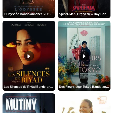
L'Odyssée Bande-annonce VO STFR
Spider-Man: Brand New Day Bande-annonce VO STFR
Les Silences de Riyad Bande-annonce VO STFR
Des Fleurs pour Tokyo Bande-annonce VO STFR