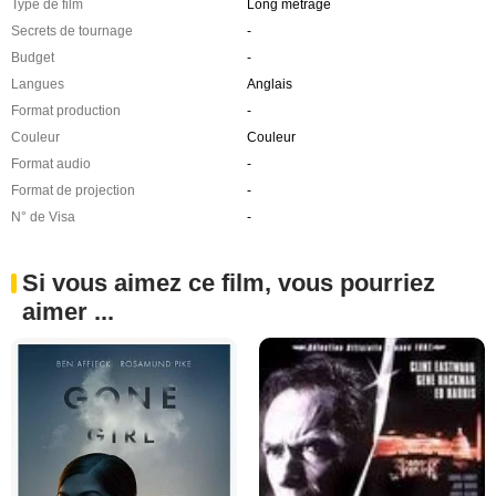
Type de film
Long métrage
Secrets de tournage
-
Budget
-
Langues
Anglais
Format production
-
Couleur
Couleur
Format audio
-
Format de projection
-
N° de Visa
-
Si vous aimez ce film, vous pourriez
aimer ...