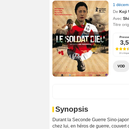
1 décem
De
Koji
Avec
Sh
Titre ori
Press
3,5
14 critiqu
VOD
Synopsis
Durant la Seconde Guerre Sino-japon
chez lui, en héros de guerre, couvert