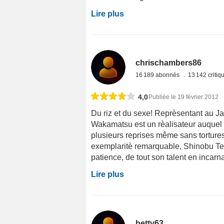
Lire plus
chrischambers86
16 189 abonnés
13 142 criti
4,0
Publiée le 19 février 2012
Du riz et du sexe! Reprèsentant au Ja
Wakamatsu est un rèalisateur auquel il
plusieurs reprises même sans torture
exemplaritè remarquable, Shinobu Ter
patience, de tout son talent en incar
Lire plus
betty63