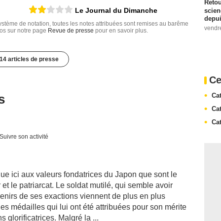
Retou
Le Journal du Dimanche
scien
depui
tème de notation, toutes les notes attribuées sont remises au barême
vendr
nfos sur notre page
Revue de presse
pour en savoir plus.
14 articles de presse
Ce
Cat
s
Cat
Cat
Suivre son activité
ue ici aux valeurs fondatrices du Japon que sont le
et le patriarcat. Le soldat mutilé, qui semble avoir
venirs de ses exactions viennent de plus en plus
les médailles qui lui ont été attribuées pour son mérite
 glorificatrices. Malgré la ...