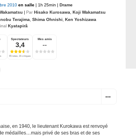
bre 2010
en salle
|
1h 25min
|
Drame
 Wakamatsu
Par
Hisako Kurosawa
,
Koji Wakamatsu
|
inobu Terajima
,
Shima Ohnishi
,
Ken Yoshizawa
ginal
Kyatapirâ
e
Spectateurs
Mes amis
3,4
--
es
65 notes, 16 critiques
aise, en 1940, le lieutenant Kurokawa est renvoyé
 de médailles…mais privé de ses bras et de ses