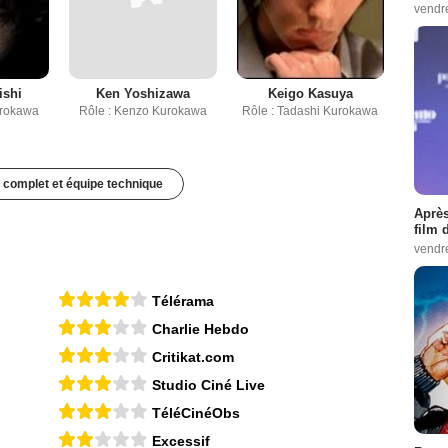
vendr
ishi
Ken Yoshizawa
Keigo Kasuya
urokawa
Rôle : Kenzo Kurokawa
Rôle : Tadashi Kurokawa
 complet et équipe technique
Après
film 
vendr
Télérama
Charlie Hebdo
Critikat.com
Studio Ciné Live
TéléCinéObs
Excessif