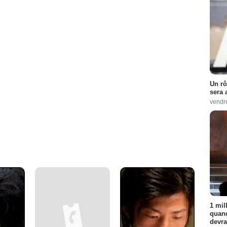
Un rô
sera 
vendr
1 mil
quand
devra