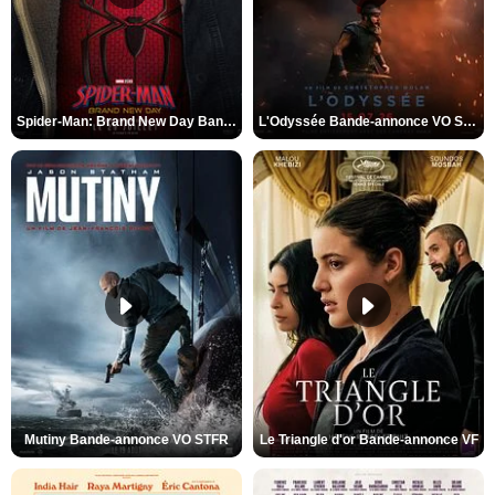
Spider-Man: Brand New Day Bande-annonce VO STFR
L'Odyssée Bande-annonce VO STFR
Mutiny Bande-annonce VO STFR
Le Triangle d'or Bande-annonce VF