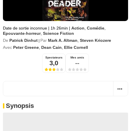
Date de sortie inconnue
|
1h 26min
|
Action
,
Comédie
,
Epouvante-horreur
,
Science Fiction
De
Patrick Dinhut
Par
Mark A. Altman
,
Steven Kriozere
|
Avec
Peter Greene
,
Dean Cain
,
Ellie Cornell
Spectateurs
Mes amis
3,0
--
Synopsis