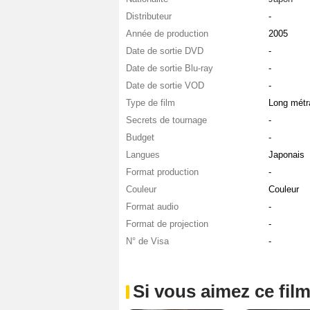
Distributeur
-
Année de production
2005
Date de sortie DVD
-
Date de sortie Blu-ray
-
Date de sortie VOD
-
Type de film
Long métr
Secrets de tournage
-
Budget
-
Langues
Japonais
Format production
-
Couleur
Couleur
Format audio
-
Format de projection
-
N° de Visa
-
Si vous aimez ce film