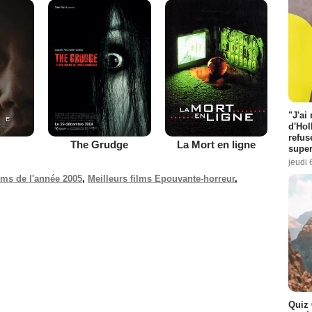
"J'ai
d'Hol
refus
The Grudge
La Mort en ligne
super
jeudi 
ilms de l'année 2005
,
Meilleurs films Epouvante-horreur
,
.
Quiz 