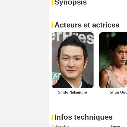
Synopsis
Acteurs et actrices
Shido Nakamura
Shun Ogu
Infos techniques
Nationalité
Japon