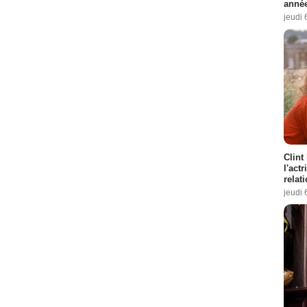
année
jeudi 
Clint
l'act
relat
jeudi 