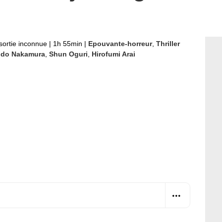
sortie inconnue
|
1h 55min
|
Epouvante-horreur
,
Thriller
ido Nakamura
,
Shun Oguri
,
Hirofumi Arai