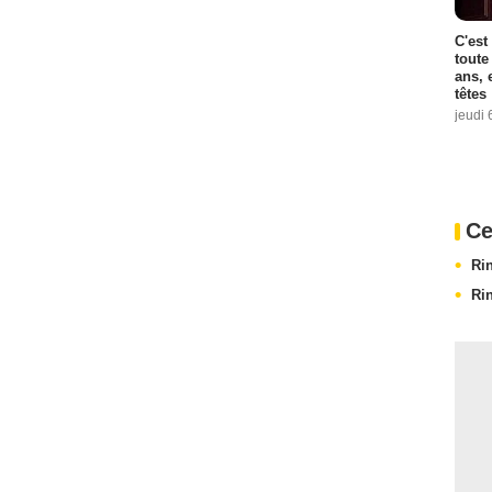
C'est
toute
ans, 
têtes
jeudi 
Ce
Ri
Ri