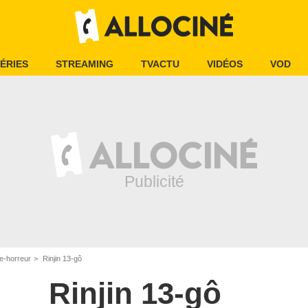
ÉRIES
STREAMING
TVACTU
VIDÉOS
VOD
e-horreur
Rinjin 13-gô
Rinjin 13-gô