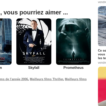
vendr
, vous pourriez aimer ...
Ce so
vous 
les t
vendr
on
Skyfall
Prometheus
ilms de l'année 2006
,
Meilleurs films Thriller
,
Meilleurs films