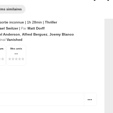
lms similaires
sortie inconnue
|
1h 28min
|
Thriller
ael Switzer
Par
Matt Dorff
|
el Anderson
,
Alfred Berguez
,
Joemy Blanco
ginal
Vanished
urs
Mes amis
--