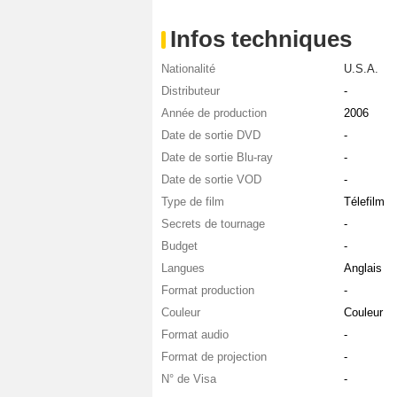
Infos techniques
Nationalité
U.S.A.
Distributeur
-
Année de production
2006
Date de sortie DVD
-
Date de sortie Blu-ray
-
Date de sortie VOD
-
Type de film
Télefilm
Secrets de tournage
-
Budget
-
Langues
Anglais
Format production
-
Couleur
Couleur
Format audio
-
Format de projection
-
N° de Visa
-