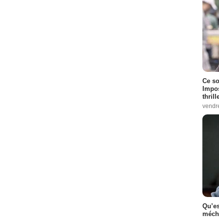
Ce so
Impos
thrill
vendr
Qu’es
méch