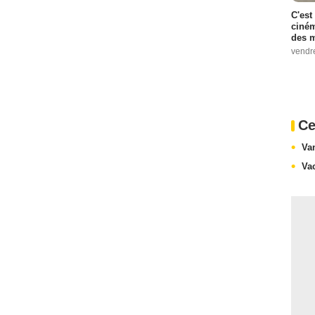
C'est
ciném
des m
vendr
Ce
Va
Va