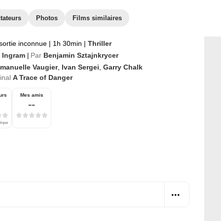
tateurs
Photos
Films similaires
sortie inconnue
|
1h 30min
|
Thriller
y Ingram
Par
Benjamin Sztajnkrycer
|
manuelle Vaugier
,
Ivan Sergei
,
Garry Chalk
ginal
A Trace of Danger
urs
Mes amis
--
tique