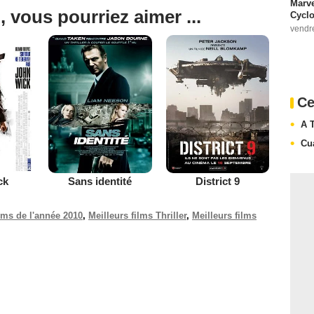
Marve
, vous pourriez aimer ...
Cyclo
vendr
Ce
A 
Cu
ck
Sans identité
District 9
ilms de l'année 2010
,
Meilleurs films Thriller
,
Meilleurs films