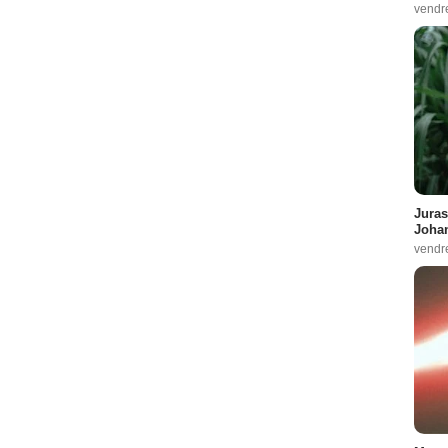
vendr
Juras
Johan
vendr