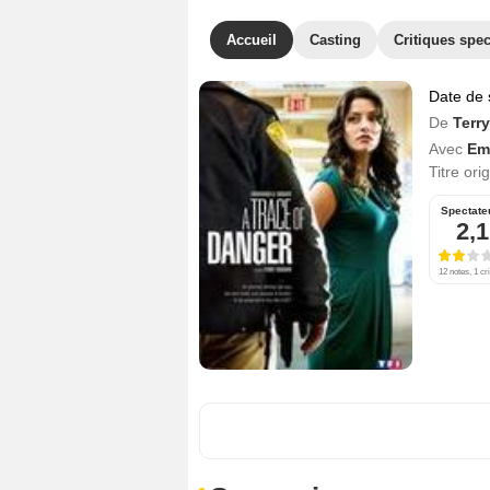
Accueil
Casting
Critiques spec
Date de 
De
Terr
Avec
Em
Titre ori
Spectate
2,1
12 notes, 1 cri