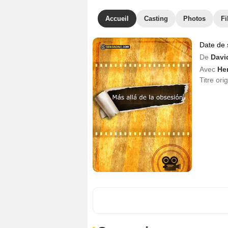
Accueil
Casting
Photos
Fi
Date de 
De
Davi
Avec
He
Titre ori