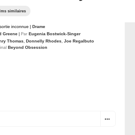
lms similaires
sortie inconnue
|
Drame
d Greene
Par
Eugenia Bostwick-Singer
|
nry Thomas
,
Donnelly Rhodes
,
Joe Regalbuto
ginal
Beyond Obsession