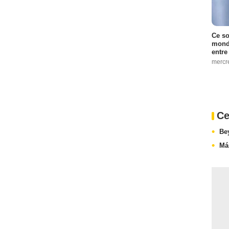
Ce so
monde
entre
mercr
Ce
Be
Má