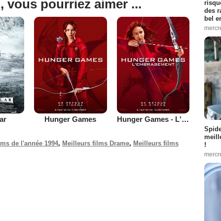
, vous pourriez aimer ...
risqu
des r
bel 
mercr
lar
Hunger Games
Hunger Games - L'embrasement
Spid
meill
ilms de l'année 1994
,
Meilleurs films Drame
,
Meilleurs films
!
mercr