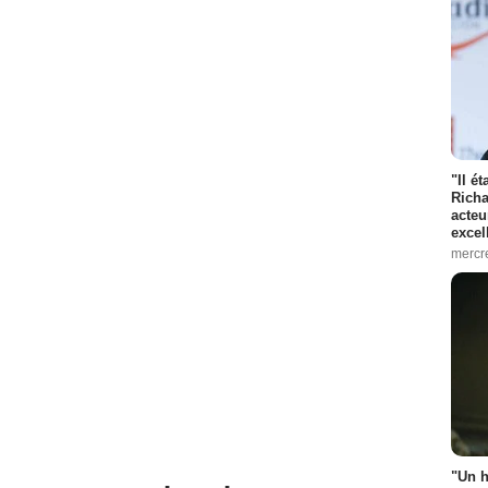
"Il é
Richa
acteu
excel
mercr
"Un h