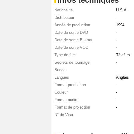
Nationalité
U.S.A.
Distributeur
-
Année de production
1994
Date de sortie DVD
-
Date de sortie Blu-ray
-
Date de sortie VOD
-
Type de film
Télefilm
Secrets de tournage
-
Budget
-
Langues
Anglais
Format production
-
Couleur
-
Format audio
-
Format de projection
-
N° de Visa
-