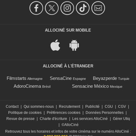
ALLOCINÉ SUR MOBILE
ALLOCINÉ À L'ÉTRANGER
Filmstarts
SensaCine
Beyazperde
Allemagne
Espagne
Turquie
AdoroCinema
Sensacine México
Brésil
Mexique
Contact
|
Qui sommes-nous
|
Recrutement
|
Publicité
|
CGU
|
CGV
|
Politique de cookies
|
Préférences cookies
|
Données Personnelles
|
Revue de presse
|
Charte d'écriture
|
Les services AlloCiné
|
Gérer Utiq
|
©AlloCiné
Retrouvez tous les horaires et infos de votre cinéma sur le numéro AlloCiné :