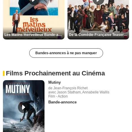
Les Matins merveilleux Bande-annonce VF
De la Comédie-Française Teaser VF
Bandes-annonces à ne pas manquer
Films Prochainement au Cinéma
Mutiny
de Jean-François Richet
avec Jason Statham, Annabelle Wallis
Film - Action
Bande-annonce