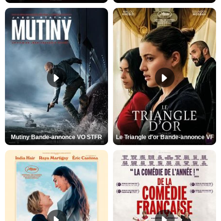
Mutiny Bande-annonce VO STFR
Le Triangle d'or Bande-annonce VF