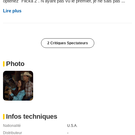
optenez "Flicka 2". N'ayant pas vu le premier, je ne sais pas ...
Lire plus
2 Critiques Spectateurs
Photo
Infos techniques
Nationalité
U.S.A.
Distributeur
-