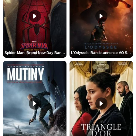
Spider-Man: Brand New Day Bande-annonce VO STFR
L'Odyssée Bande-annonce VO STFR