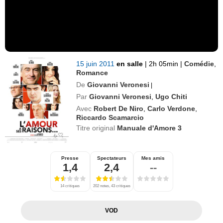
15 juin 2011
en salle
|
2h 05min
|
Comédie
,
Romance
De
Giovanni Veronesi
|
Par
Giovanni Veronesi
,
Ugo Chiti
Avec
Robert De Niro
,
Carlo Verdone
,
Riccardo Scamarcio
Titre original
Manuale d'Amore 3
Presse
Spectateurs
Mes amis
1,4
2,4
--
14 critiques
202 notes, 43 critiques
VOD