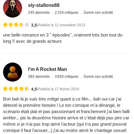
sly-stallone88
245 abonnés
2 224 critiques
Suivre son activité
3,5
Publiée le 11 novembre 2013
une belle romance en 3 " épisodes", vraiment très bon tout du
long !! avec de grands acteurs
I'm A Rocket Man
393 abonnés
3 820 critiques
Suivre son activité
4,5
Publiée le 17 février 2024
Bon bah là je suis très mitigé quant à ce film... bah oui car j'ai
détesté la première histoire ! Le ton comique m'a dérangé, le
scénario était plat et pas passionnant et franchement j'ai bien failli
arrêter... pis la deuxième histoire arrive et c'était déjà pas pire car
même si je n'ai pas trop aimé l'acteur (qui n'a pas grand pouvoir
comique il faut l'avouer...) j'ai au moins aimé le chantage sexuel