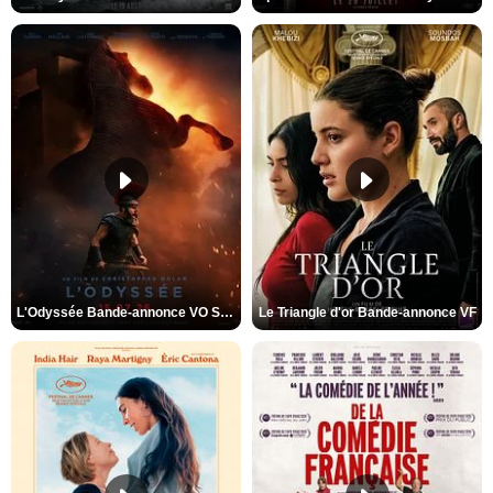
L'Odyssée Bande-annonce VO STFR
Le Triangle d'or Bande-annonce VF