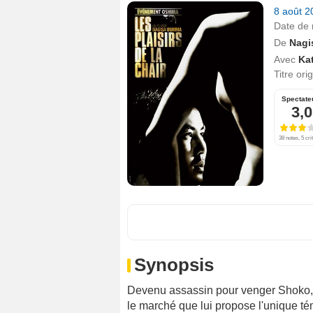
8 août 
Date de 
De
Nagi
Avec
Ka
Titre ori
Spectate
3,0
38 notes, 5 cri
Synopsis
Devenu assassin pour venger Shoko, l
le marché que lui propose l'unique té