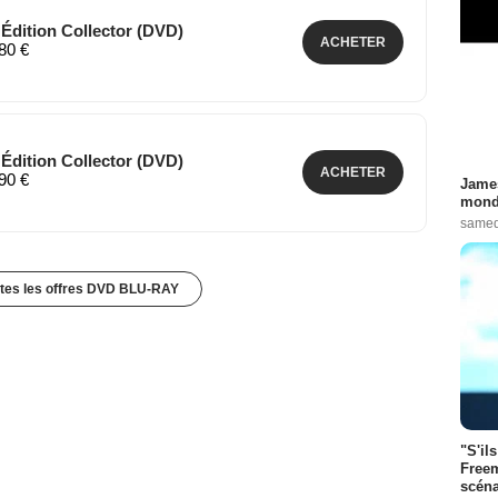
- Édition Collector (DVD)
ACHETER
,80 €
- Édition Collector (DVD)
ACHETER
,90 €
James
monde
samed
utes les offres DVD BLU-RAY
"S'il
Freem
scéna