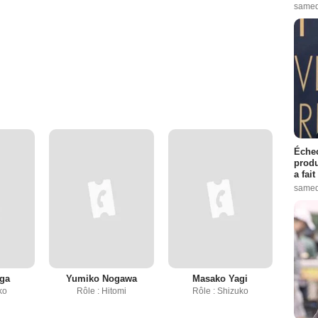
samed
Échec
produ
a fai
samed
ga
Yumiko Nogawa
Masako Yagi
ko
Rôle : Hitomi
Rôle : Shizuko