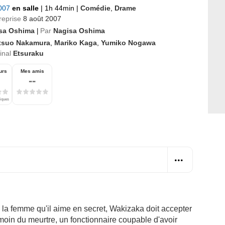
2007
en salle
|
1h 44min
|
Comédie
,
Drame
reprise
8 août 2007
sa Oshima
Par
Nagisa Oshima
|
tsuo Nakamura
,
Mariko Kaga
,
Yumiko Nogawa
ginal
Etsuraku
urs
Mes amis
--
tiques
a femme qu'il aime en secret, Wakizaka doit accepter
moin du meurtre, un fonctionnaire coupable d'avoir