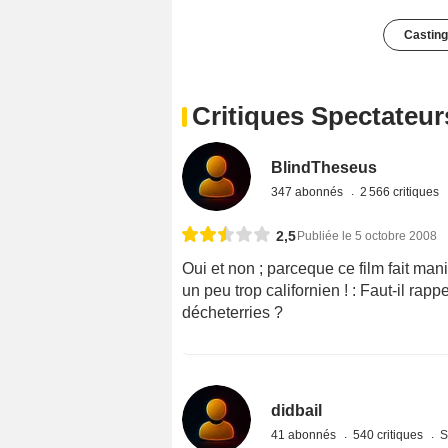
Casting
Critiques Spectateur
BlindTheseus
347 abonnés
2 566 critiques
2,5
Publiée le 5 octobre 2008
Oui et non ; parceque ce film fait mani
un peu trop californien ! : Faut-il rap
décheterries ?
didbail
41 abonnés
540 critiques
S