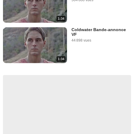
1:34
Coldwater Bande-annonce
VF
44 898 vues
1:34