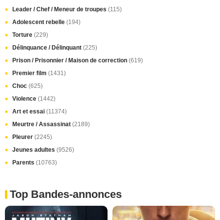
Leader / Chef / Meneur de troupes
(115)
Adolescent rebelle
(194)
Torture
(229)
Délinquance / Délinquant
(225)
Prison / Prisonnier / Maison de correction
(619)
Premier film
(1431)
Choc
(625)
Violence
(1442)
Art et essai
(11374)
Meurtre / Assassinat
(2189)
Pleurer
(2245)
Jeunes adultes
(9526)
Parents
(10763)
Top Bandes-annonces