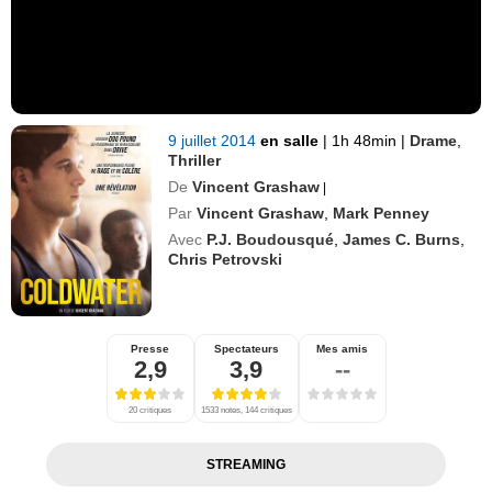
9 juillet 2014
en salle
|
1h 48min
|
Drame
,
Thriller
De
Vincent Grashaw
|
Par
Vincent Grashaw
,
Mark Penney
Avec
P.J. Boudousqué
,
James C. Burns
,
Chris Petrovski
Presse
Spectateurs
Mes amis
2,9
3,9
--
20 critiques
1533 notes, 144 critiques
STREAMING