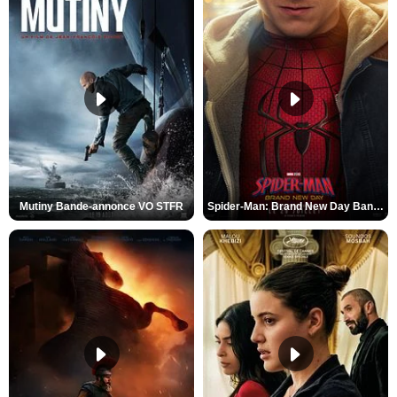
Mutiny Bande-annonce VO STFR
Spider-Man: Brand New Day Bande-annonce VO STFR