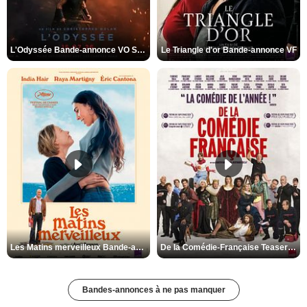
L'Odyssée Bande-annonce VO STFR
Le Triangle d'or Bande-annonce VF
Les Matins merveilleux Bande-annonce VF
De la Comédie-Française Teaser VF
Bandes-annonces à ne pas manquer