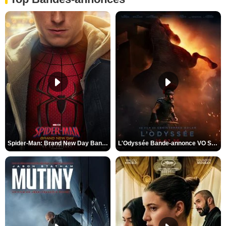
Spider-Man: Brand New Day Bande-annonce VO STFR
L'Odyssée Bande-annonce VO STFR