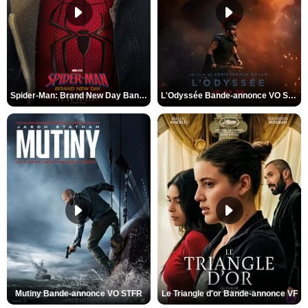
Spider-Man: Brand New Day Bande-annonce VO STFR
L'Odyssée Bande-annonce VO STFR
Mutiny Bande-annonce VO STFR
Le Triangle d'or Bande-annonce VF