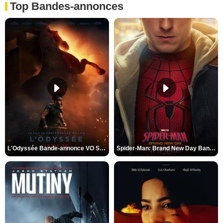
Top Bandes-annonces
L'Odyssée Bande-annonce VO STFR
Spider-Man: Brand New Day Bande-annonce VO STFR