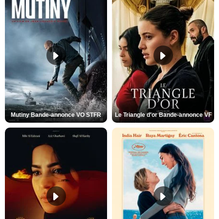
Mutiny Bande-annonce VO STFR
Le Triangle d'or Bande-annonce VF