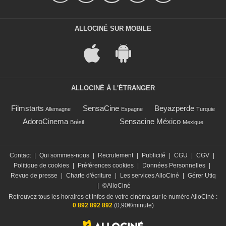
ALLOCINÉ SUR MOBILE
ALLOCINÉ À L'ÉTRANGER
Filmstarts
SensaCine
Beyazperde
Allemagne
Espagne
Turquie
AdoroCinema
Sensacine México
Brésil
Mexique
Contact
|
Qui sommes-nous
|
Recrutement
|
Publicité
|
CGU
|
CGV
|
Politique de cookies
|
Préférences cookies
|
Données Personnelles
|
Revue de presse
|
Charte d'écriture
|
Les services AlloCiné
|
Gérer Utiq
|
©AlloCiné
Retrouvez tous les horaires et infos de votre cinéma sur le numéro AlloCiné :
0 892 892 892
(0,90€/minute)