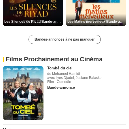
Les Silences de Riyad Bande-annonce VO STFR
Les Matins merveilleux Bande-annonce VF
Bandes-annonces à ne pas manquer
Films Prochainement au Cinéma
Tombé du ciel
de Mohamed Hamidi
avec Ilyes Djadel, Josiane Balasko
Film - Comédie
Bande-annonce