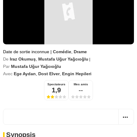
Date de sortie inconnue
|
Comédie
,
Drame
De
Iraz Okumuş
,
Mustafa Uğur Yağcıoğlu
|
Par
Mustafa Uğur Yağcıoğlu
Avec
Ege Aydan
,
Dost Elver
,
Engin Hepileri
Spectateurs
Mes amis
1,9
--
Synopsis