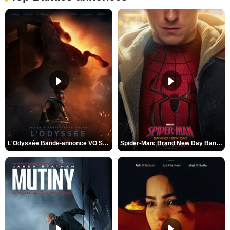
L'Odyssée Bande-annonce VO STFR
Spider-Man: Brand New Day Bande-annonce VO STFR