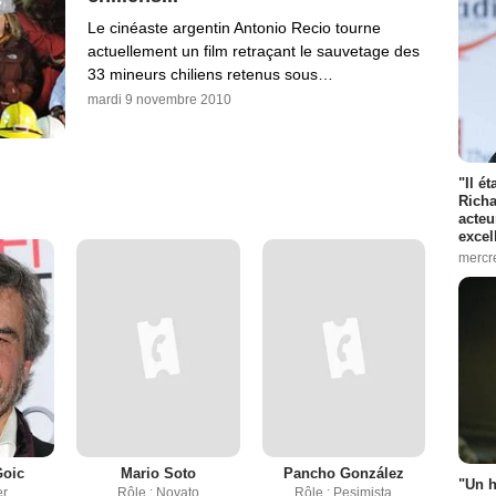
Le cinéaste argentin Antonio Recio tourne
actuellement un film retraçant le sauvetage des
33 mineurs chiliens retenus sous…
mardi 9 novembre 2010
"Il é
Richa
acteu
excel
mercr
Goic
Mario Soto
Pancho González
"Un h
er
Rôle : Novato
Rôle : Pesimista