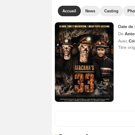
Accueil
News
Casting
Pho
Date de 
De
Anto
Avec
Cr
Titre ori