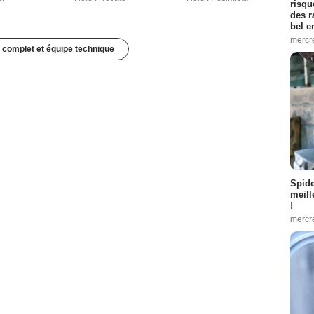
risqu
des r
bel 
mercr
 complet et équipe technique
Spid
meill
!
mercr