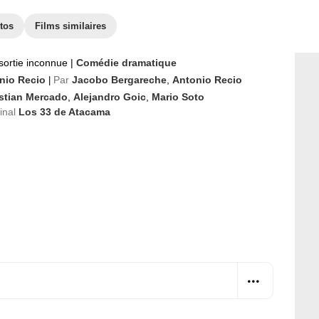
tos
Films similaires
sortie inconnue
|
Comédie dramatique
nio Recio
Par
Jacobo Bergareche
,
Antonio Recio
|
istian Mercado
,
Alejandro Goic
,
Mario Soto
ginal
Los 33 de Atacama