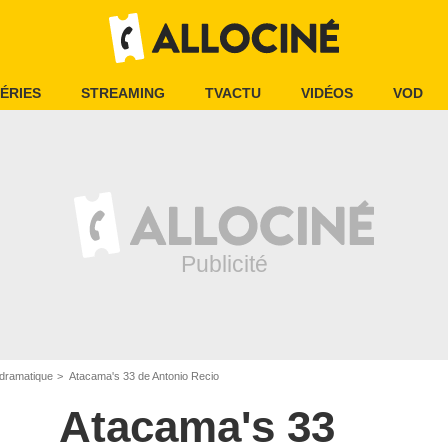
ÉRIES
STREAMING
TVACTU
VIDÉOS
VOD
dramatique
Atacama's 33 de Antonio Recio
Atacama's 33