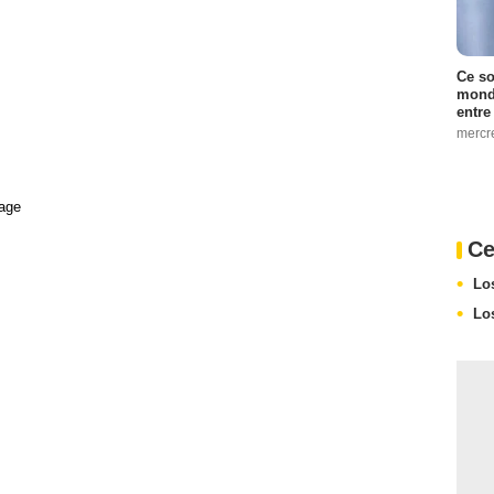
Ce so
monde
entre
mercr
age
Ce
Lo
Lo