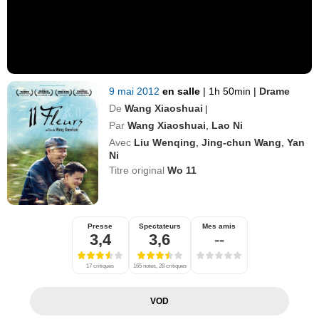
9 mai 2012
en salle
|
1h 50min
|
Drame
De
Wang Xiaoshuai
|
Par
Wang Xiaoshuai
,
Lao Ni
Avec
Liu Wenqing
,
Jing-chun Wang
,
Yan
Ni
Titre original
Wo 11
Presse
Spectateurs
Mes amis
3,4
3,6
--
17 critiques
165 notes, 28 critiques
VOD