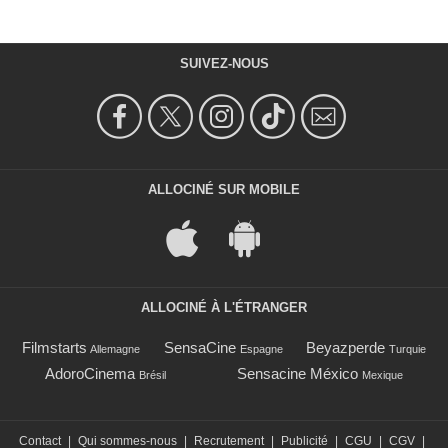
SUIVEZ-NOUS
ALLOCINÉ SUR MOBILE
ALLOCINÉ À L'ÉTRANGER
Filmstarts
SensaCine
Beyazperde
Allemagne
Espagne
Turquie
AdoroCinema
Sensacine México
Brésil
Mexique
Contact
|
Qui sommes-nous
|
Recrutement
|
Publicité
|
CGU
|
CGV
|