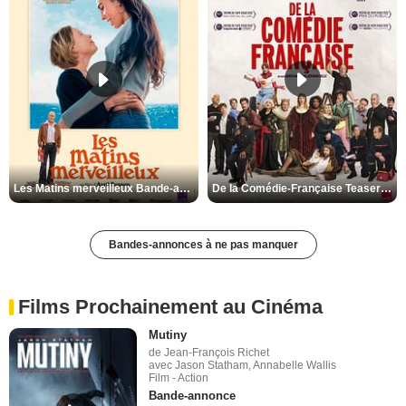
Les Matins merveilleux Bande-annonce VF
De la Comédie-Française Teaser VF
Bandes-annonces à ne pas manquer
Films Prochainement au Cinéma
Mutiny
de Jean-François Richet
avec Jason Statham, Annabelle Wallis
Film - Action
Bande-annonce