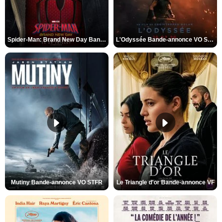
Spider-Man: Brand New Day Bande-annonce VO STFR
L'Odyssée Bande-annonce VO STFR
Mutiny Bande-annonce VO STFR
Le Triangle d'or Bande-annonce VF