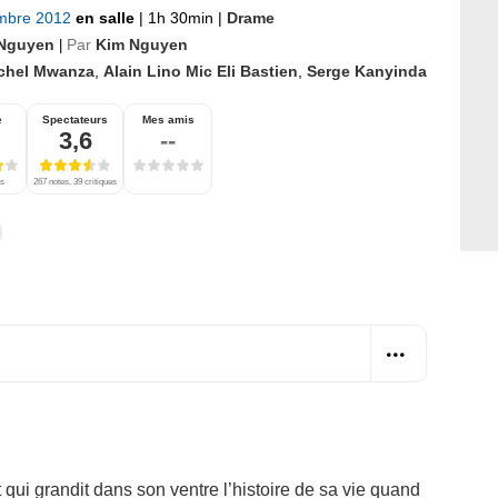
mbre 2012
en salle
|
1h 30min
|
Drame
Nguyen
Par
Kim Nguyen
|
chel Mwanza
,
Alain Lino Mic Eli Bastien
,
Serge Kanyinda
e
Spectateurs
Mes amis
3,6
--
es
267 notes, 39 critiques
t qui grandit dans son ventre l’histoire de sa vie quand