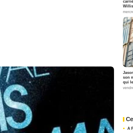
carri
Willi
mercr
Jason
son n
qui le
vendre
Ce
A F