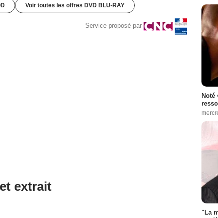
OD
Voir toutes les offres DVD BLU-RAY
Service proposé par
Noté 
resso
mercr
et extrait
"La m