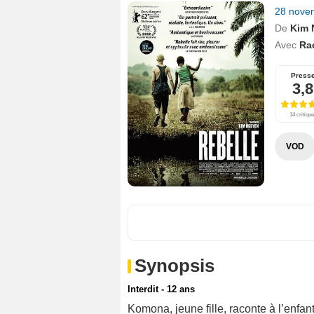
28 nove
De
Kim 
Avec
Ra
Press
3,8
14 critiqu
VOD
Synopsis
Interdit - 12 ans
Komona, jeune fille, raconte à l’enfan