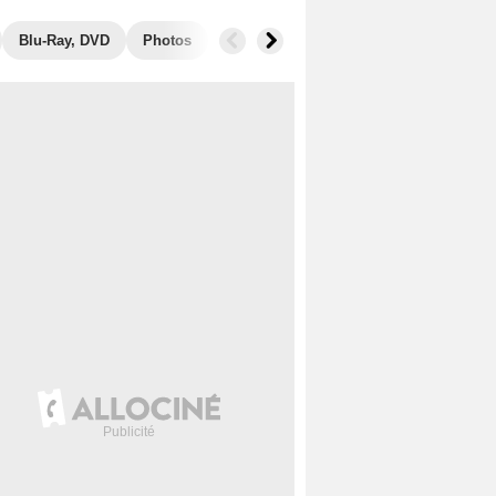
Blu-Ray, DVD
Photos
Secrets de tournage
Box Office