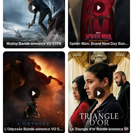
Mutiny Bande-annonce VO STFR
Spider-Man: Brand New Day Bande-annonce VO STFR
L'Odyssée Bande-annonce VO STFR
Le Triangle d'or Bande-annonce VF