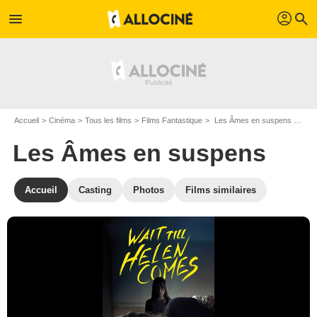
profil
menu
search
Accueil
Cinéma
Tous les films
Films Fantastique
Les Âmes en suspens de Dominic James
Les Âmes en suspens
Accueil
Casting
Photos
Films similaires