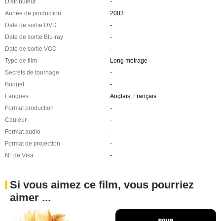
Distributeur
-
Année de production
2003
Date de sortie DVD
-
Date de sortie Blu-ray
-
Date de sortie VOD
-
Type de film
Long métrage
Secrets de tournage
-
Budget
-
Langues
Anglais, Français
Format production
-
Couleur
-
Format audio
-
Format de projection
-
N° de Visa
-
Si vous aimez ce film, vous pourriez
aimer ...