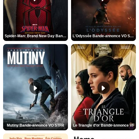
Spider-Man: Brand New Day Bande-annonce VO STFR
L'Odyssée Bande-annonce VO STFR
Mutiny Bande-annonce VO STFR
Le Triangle d'or Bande-annonce VF