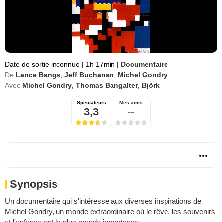
Date de sortie inconnue
|
1h 17min
|
Documentaire
De
Lance Bangs
,
Jeff Buchanan
,
Michel Gondry
Avec
Michel Gondry
,
Thomas Bangalter
,
Björk
Spectateurs
Mes amis
3,3
--
Synopsis
Un documentaire qui s'intéresse aux diverses inspirations de
Michel Gondry, un monde extraordinaire où le rêve, les souvenirs
et l'enfance ont la plus grande importance.