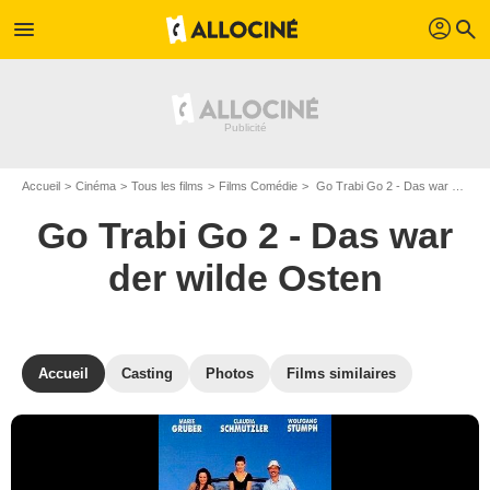
profil
menu
search
Accueil
Cinéma
Tous les films
Films Comédie
Go Trabi Go 2 - Das war der wilde Osten de Wolfgang Büld et Reinhard Klooss
Go Trabi Go 2 - Das war
der wilde Osten
Accueil
Casting
Photos
Films similaires