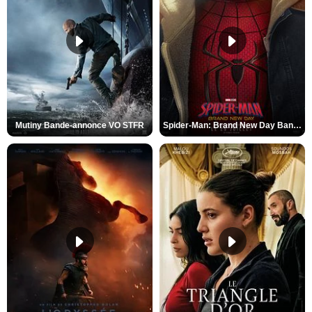
Mutiny Bande-annonce VO STFR
Spider-Man: Brand New Day Bande-annonce VO STFR