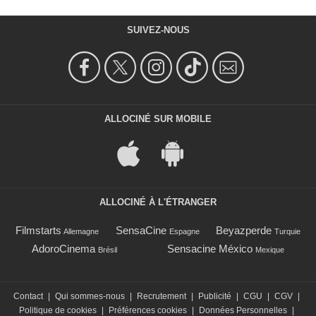
SUIVEZ-NOUS
ALLOCINÉ SUR MOBILE
ALLOCINÉ À L'ÉTRANGER
Filmstarts
SensaCine
Beyazperde
Allemagne
Espagne
Turquie
AdoroCinema
Sensacine México
Brésil
Mexique
Contact
|
Qui sommes-nous
|
Recrutement
|
Publicité
|
CGU
|
CGV
|
Politique de cookies
|
Préférences cookies
|
Données Personnelles
|