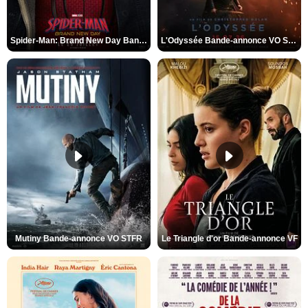
Spider-Man: Brand New Day Bande-annonce VO STFR
L'Odyssée Bande-annonce VO STFR
Mutiny Bande-annonce VO STFR
Le Triangle d'or Bande-annonce VF