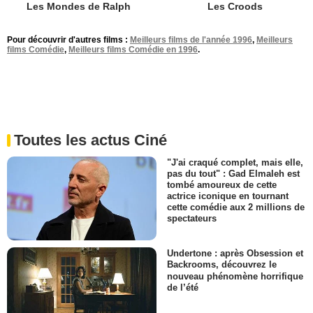
Les Mondes de Ralph
Les Croods
Pour découvrir d'autres films :
Meilleurs films de l'année 1996
,
Meilleurs
films Comédie
,
Meilleurs films Comédie en 1996
.
Toutes les actus Ciné
"J'ai craqué complet, mais elle,
pas du tout" : Gad Elmaleh est
tombé amoureux de cette
actrice iconique en tournant
cette comédie aux 2 millions de
spectateurs
Undertone : après Obsession et
Backrooms, découvrez le
nouveau phénomène horrifique
de l’été