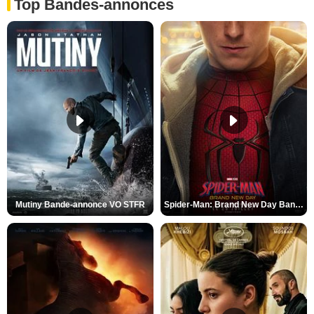
Top Bandes-annonces
Mutiny Bande-annonce VO STFR
Spider-Man: Brand New Day Bande-annonce VO STFR