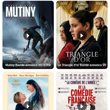
Mutiny Bande-annonce VO STFR
Le Triangle d'or Bande-annonce VF