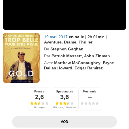
19 avril 2017
en salle
|
2h 01min
|
Aventure
,
Drame
,
Thriller
De
Stephen Gaghan
|
Par
Patrick Massett
,
John Zinman
Avec
Matthew McConaughey
,
Bryce
Dallas Howard
,
Édgar Ramírez
Presse
Spectateurs
Mes amis
2,6
3,6
--
21 critiques
1938 notes, 120 critiques
VOD