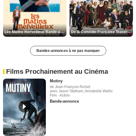
Les Matins merveilleux Bande-annonce VF
De la Comédie-Française Teaser VF
Bandes-annonces à ne pas manquer
Films Prochainement au Cinéma
Mutiny
de Jean-François Richet
avec Jason Statham, Annabelle Wallis
Film - Action
Bande-annonce