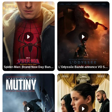
Spider-Man: Brand New Day Bande-annonce VO STFR
L'Odyssée Bande-annonce VO STFR