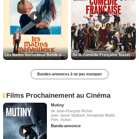
Les Matins merveilleux Bande-annonce VF
De la Comédie-Française Teaser VF
Bandes-annonces à ne pas manquer
Films Prochainement au Cinéma
Mutiny
de Jean-François Richet
avec Jason Statham, Annabelle Wallis
Film - Action
Bande-annonce