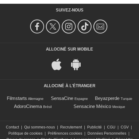
SUIVEZ-NOUS
ALLOCINÉ SUR MOBILE
ALLOCINÉ À L'ÉTRANGER
Filmstarts
SensaCine
Beyazperde
Allemagne
Espagne
Turquie
AdoroCinema
Sensacine México
Brésil
Mexique
Contact
|
Qui sommes-nous
|
Recrutement
|
Publicité
|
CGU
|
CGV
|
Politique de cookies
|
Préférences cookies
|
Données Personnelles
|