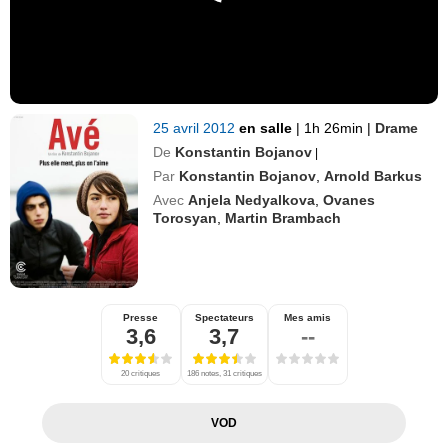
25 avril 2012
en salle
|
1h 26min
|
Drame
De
Konstantin Bojanov
|
Par
Konstantin Bojanov
,
Arnold Barkus
Avec
Anjela Nedyalkova
,
Ovanes
Torosyan
,
Martin Brambach
Presse
Spectateurs
Mes amis
3,6
3,7
--
20 critiques
186 notes, 31 critiques
VOD