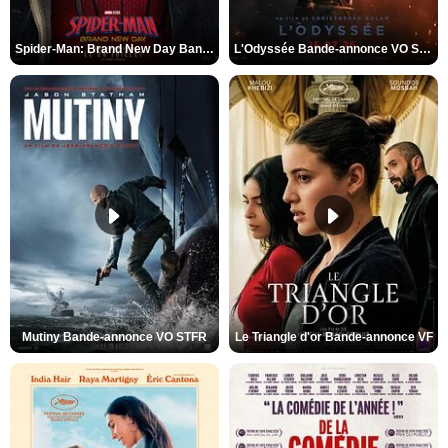
Spider-Man: Brand New Day Bande-annonce VO STFR
L'Odyssée Bande-annonce VO STFR
Mutiny Bande-annonce VO STFR
Le Triangle d'or Bande-annonce VF