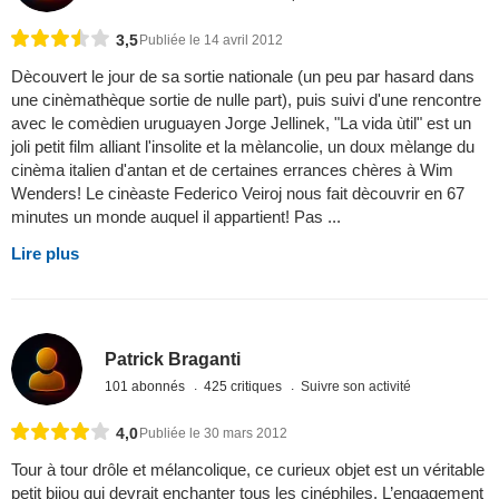
3,5
Publiée le 14 avril 2012
Dècouvert le jour de sa sortie nationale (un peu par hasard dans
une cinèmathèque sortie de nulle part), puis suivi d'une rencontre
avec le comèdien uruguayen Jorge Jellinek, "La vida ùtil" est un
joli petit film alliant l'insolite et la mèlancolie, un doux mèlange du
cinèma italien d'antan et de certaines errances chères à Wim
Wenders! Le cinèaste Federico Veiroj nous fait dècouvrir en 67
minutes un monde auquel il appartient! Pas ...
Lire plus
Patrick Braganti
101 abonnés
425 critiques
Suivre son activité
4,0
Publiée le 30 mars 2012
Tour à tour drôle et mélancolique, ce curieux objet est un véritable
petit bijou qui devrait enchanter tous les cinéphiles. L’engagement