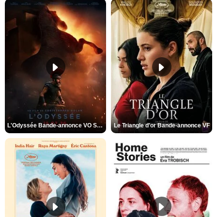
L'Odyssée Bande-annonce VO STFR
Le Triangle d'or Bande-annonce VF