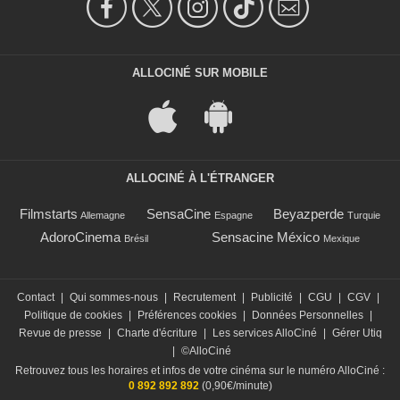
ALLOCINÉ SUR MOBILE
ALLOCINÉ À L'ÉTRANGER
Filmstarts
SensaCine
Beyazperde
Allemagne
Espagne
Turquie
AdoroCinema
Sensacine México
Brésil
Mexique
Contact
|
Qui sommes-nous
|
Recrutement
|
Publicité
|
CGU
|
CGV
|
Politique de cookies
|
Préférences cookies
|
Données Personnelles
|
Revue de presse
|
Charte d'écriture
|
Les services AlloCiné
|
Gérer Utiq
|
©AlloCiné
Retrouvez tous les horaires et infos de votre cinéma sur le numéro AlloCiné :
0 892 892 892
(0,90€/minute)