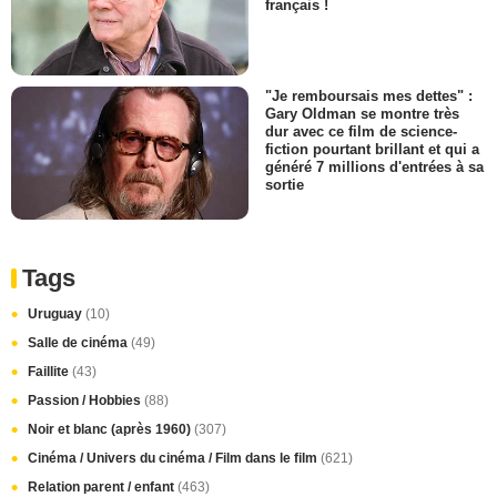
français !
"Je remboursais mes dettes" :
Gary Oldman se montre très
dur avec ce film de science-
fiction pourtant brillant et qui a
généré 7 millions d'entrées à sa
sortie
Tags
Uruguay
(10)
Salle de cinéma
(49)
Faillite
(43)
Passion / Hobbies
(88)
Noir et blanc (après 1960)
(307)
Cinéma / Univers du cinéma / Film dans le film
(621)
Relation parent / enfant
(463)