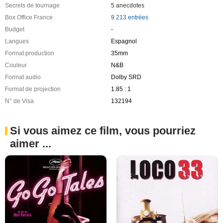
Secrets de tournage
5 anecdotes
Box Office France
9 213 entrées
Budget
-
Langues
Espagnol
Format production
35mm
Couleur
N&B
Format audio
Dolby SRD
Format de projection
1.85 : 1
N° de Visa
132194
Si vous aimez ce film, vous pourriez
aimer ...