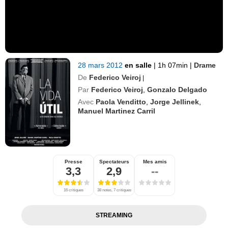
28 mars 2012
en salle
|
1h 07min
|
Drame
De
Federico Veiroj
|
Par
Federico Veiroj
,
Gonzalo Delgado
Avec
Paola Venditto
,
Jorge Jellinek
,
Manuel Martinez Carril
Presse
Spectateurs
Mes amis
3,3
2,9
--
16 critiques
38 notes, 7 critiques
STREAMING