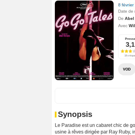
8 févrie
Date de 
De
Abel
Avec
Wi
Press
3,1
18 critiqu
VOD
Synopsis
Le Paradise est un cabaret chic de 
usine à rêves dirigée par Ray Ruby, 