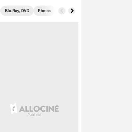
Blu-Ray, DVD
Photos
Secrets de tournage
Box Office