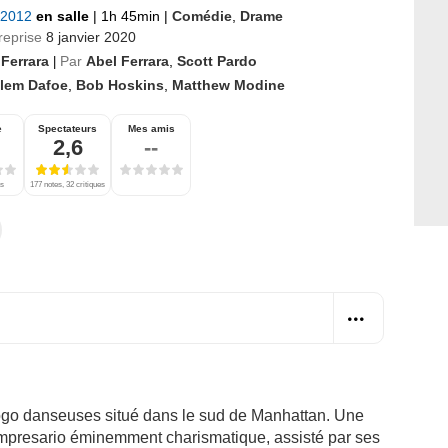
r 2012
en salle
|
1h 45min
|
Comédie
,
Drame
reprise
8 janvier 2020
 Ferrara
Par
Abel Ferrara
,
Scott Pardo
|
llem Dafoe
,
Bob Hoskins
,
Matthew Modine
e
Spectateurs
Mes amis
2,6
--
es
177 notes, 32 critiques
gogo danseuses situé dans le sud de Manhattan. Une
impresario éminemment charismatique, assisté par ses