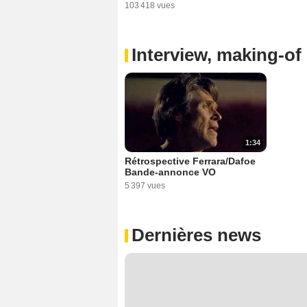
103 418 vues
Interview, making-of 
1:34
Rétrospective Ferrara/Dafoe
Bande-annonce VO
5 397 vues
Dernières news