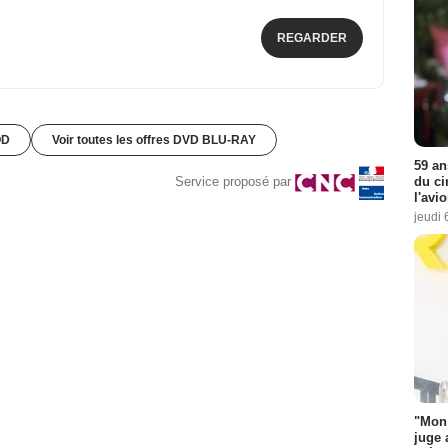
REGARDER
OD
Voir toutes les offres DVD BLU-RAY
59 an
du ci
Service proposé par
l'avi
jeudi 
"Mon 
juge 