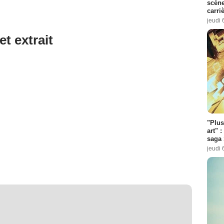
scène
carri
jeudi 
et extrait
"Plus
art" :
saga 
jeudi 