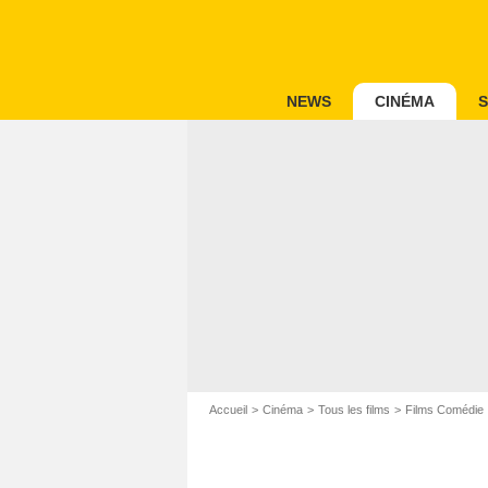
NEWS
CINÉMA
S
Accueil
Cinéma
Tous les films
Films Comédie