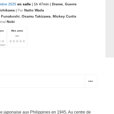
mbre 2025
en salle
|
1h 47min
|
Drame
,
Guerre
Ichikawa
Par
Natto Wada
|
i Funakoshi
,
Osamu Takizawa
,
Mickey Curtis
ginal
Nobi
urs
Mes amis
7
--
itiques
le japonaise aux Philippines en 1945. Au centre de