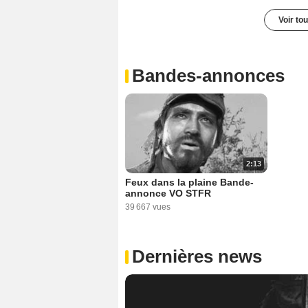
Voir to
Bandes-annonces
2:13
Feux dans la plaine Bande-
annonce VO STFR
39 667 vues
Dernières news