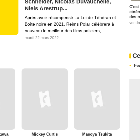
Schneider, Nicolas Duvauchelle,
C'est
Niels Arestrup...
ciném
des m
Après avoir récompensé La Loi de Téhéran et
vendr
Boîte noire en 2021, Reims Polar célèbrera à
nouveau le meilleur des films policiers,…
mardi 22 mars 2022
Ce
Fe
zawa
Mickey Curtis
Masoya Tsukita