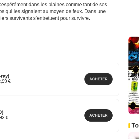
t désespérément dans les plaines comme tant de ses
os qui les signalent au moyen de feux. Dans une
ers survivants s’entretuent pour survivre.
-ray)
ACHETER
2,99 €
D)
ACHETER
,92 €
To