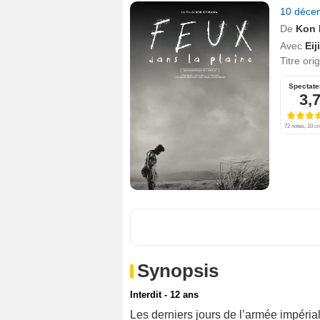
10 déce
De
Kon 
Avec
Eij
Titre ori
Spectate
3,
72 notes, 10 cr
Synopsis
Interdit - 12 ans
Les derniers jours de l’armée impéria