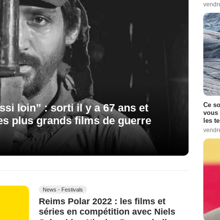
vendr
Ce so
si loin” : sorti il y a 67 ans et
vous 
des plus grands films de guerre
les t
vendr
News - Festivals
Reims Polar 2022 : les films et
séries en compétition avec Niels