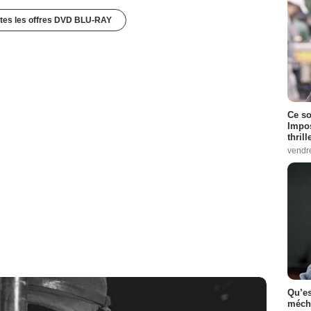
utes les offres DVD BLU-RAY
Ce so
Impos
thrill
vendr
Qu’es
méch