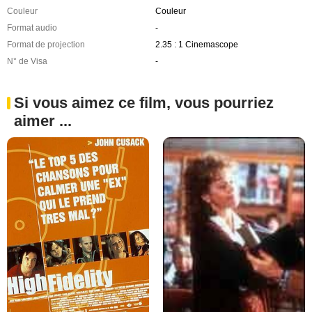
Couleur
Couleur
Format audio
-
Format de projection
2.35 : 1 Cinemascope
N° de Visa
-
Si vous aimez ce film, vous pourriez
aimer ...