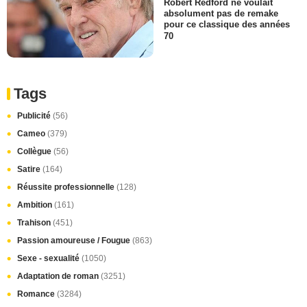
Robert Redford ne voulait
absolument pas de remake
pour ce classique des années
70
Tags
Publicité
(56)
Cameo
(379)
Collègue
(56)
Satire
(164)
Réussite professionnelle
(128)
Ambition
(161)
Trahison
(451)
Passion amoureuse / Fougue
(863)
Sexe - sexualité
(1050)
Adaptation de roman
(3251)
Romance
(3284)