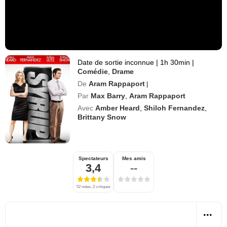
Date de sortie inconnue
|
1h 30min
|
Comédie
,
Drame
De
Aram Rappaport
|
Par
Max Barry
,
Aram Rappaport
Avec
Amber Heard
,
Shiloh Fernandez
,
Brittany Snow
Spectateurs
Mes amis
3,4
--
52 notes, 2 critiques