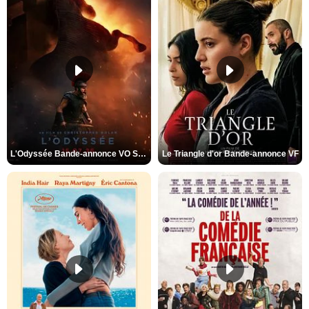
L'Odyssée Bande-annonce VO STFR
Le Triangle d'or Bande-annonce VF