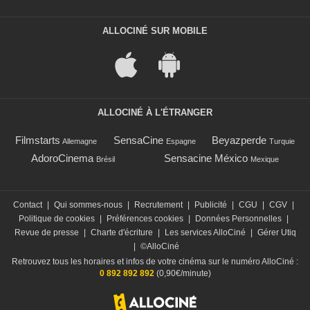
ALLOCINÉ SUR MOBILE
ALLOCINÉ À L'ÉTRANGER
Filmstarts
SensaCine
Beyazperde
Allemagne
Espagne
Turquie
AdoroCinema
Sensacine México
Brésil
Mexique
Contact
|
Qui sommes-nous
|
Recrutement
|
Publicité
|
CGU
|
CGV
|
Politique de cookies
|
Préférences cookies
|
Données Personnelles
|
Revue de presse
|
Charte d'écriture
|
Les services AlloCiné
|
Gérer Utiq
|
©AlloCiné
Retrouvez tous les horaires et infos de votre cinéma sur le numéro AlloCiné :
0 892 892 892
(0,90€/minute)