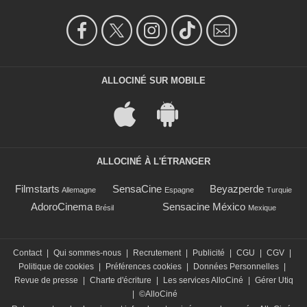
ALLOCINÉ SUR MOBILE
ALLOCINÉ À L'ÉTRANGER
Filmstarts
SensaCine
Beyazperde
Allemagne
Espagne
Turquie
AdoroCinema
Sensacine México
Brésil
Mexique
Contact
|
Qui sommes-nous
|
Recrutement
|
Publicité
|
CGU
|
CGV
|
Politique de cookies
|
Préférences cookies
|
Données Personnelles
|
Revue de presse
|
Charte d'écriture
|
Les services AlloCiné
|
Gérer Utiq
|
©AlloCiné