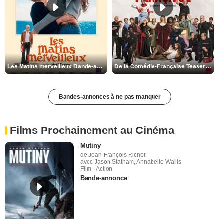
Les Matins merveilleux Bande-annonce VF
De la Comédie-Française Teaser VF
Bandes-annonces à ne pas manquer
Films Prochainement au Cinéma
Mutiny
de Jean-François Richet
avec Jason Statham, Annabelle Wallis
Film - Action
Bande-annonce