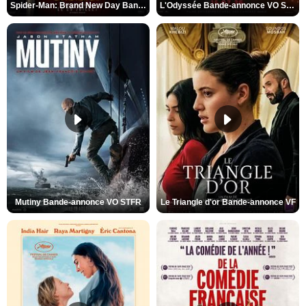
Spider-Man: Brand New Day Bande-annonce VO STFR
L'Odyssée Bande-annonce VO STFR
Mutiny Bande-annonce VO STFR
Le Triangle d'or Bande-annonce VF