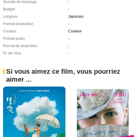
Secrets de tournage
-
Budget
-
Langues
Japonais
Format production
-
Couleur
Couleur
Format audio
-
Format de projection
-
N° de Visa
-
Si vous aimez ce film, vous pourriez
aimer ...