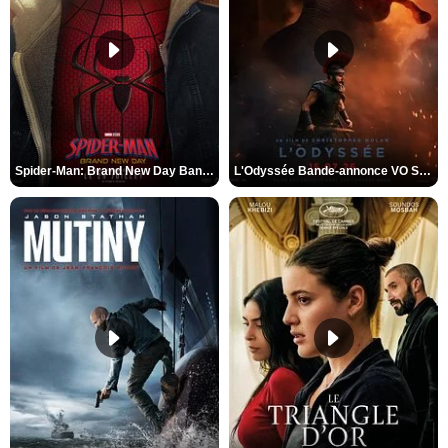
Spider-Man: Brand New Day Bande-annonce VO STFR
L'Odyssée Bande-annonce VO STFR