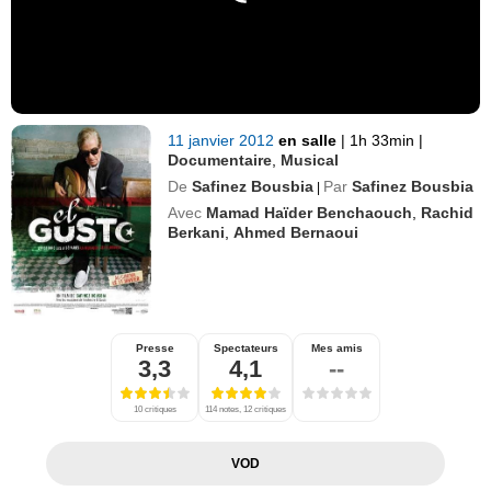
11 janvier 2012
en salle
|
1h 33min
|
Documentaire
,
Musical
De
Safinez Bousbia
Par
Safinez Bousbia
|
Avec
Mamad Haïder Benchaouch
,
Rachid
Berkani
,
Ahmed Bernaoui
Presse
Spectateurs
Mes amis
3,3
4,1
--
10 critiques
114 notes, 12 critiques
VOD