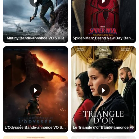
Mutiny Bande-annonce VO STFR
Spider-Man: Brand New Day Bande-annonce VO STFR
L'Odyssée Bande-annonce VO STFR
Le Triangle d'or Bande-annonce VF