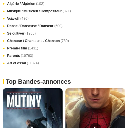
Algérie / Algérien
(102)
Musique / Musicien / Compositeur
(371)
Voix-off
(486)
Danse / Danseuse / Danseur
(500)
Se cultiver
(1965)
Chanteur / Chanteuse / Chanson
(789)
Premier film
(1431)
Parents
(10763)
Art et essai
(11374)
Top Bandes-annonces