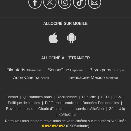
ALLOCINÉ SUR MOBILE
ALLOCINÉ À L'ÉTRANGER
Filmstarts
SensaCine
Beyazperde
Allemagne
Espagne
Turquie
AdoroCinema
Sensacine México
Brésil
Mexique
Contact
|
Qui sommes-nous
|
Recrutement
|
Publicité
|
CGU
|
CGV
|
Politique de cookies
|
Préférences cookies
|
Données Personnelles
|
Revue de presse
|
Charte d'écriture
|
Les services AlloCiné
|
Gérer Utiq
|
©AlloCiné
Retrouvez tous les horaires et infos de votre cinéma sur le numéro AlloCiné :
0 892 892 892
(0,90€/minute)