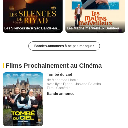
Les Silences de Riyad Bande-annonce VO STFR
Les Matins merveilleux Bande-annonce VF
Bandes-annonces à ne pas manquer
Films Prochainement au Cinéma
Tombé du ciel
de Mohamed Hamidi
avec Ilyes Djadel, Josiane Balasko
Film - Comédie
Bande-annonce