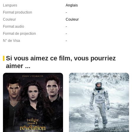
Langues
Anglais
Format production
-
Couleur
Couleur
Format audio
-
Format de projection
-
N° de Visa
-
Si vous aimez ce film, vous pourriez
aimer ...