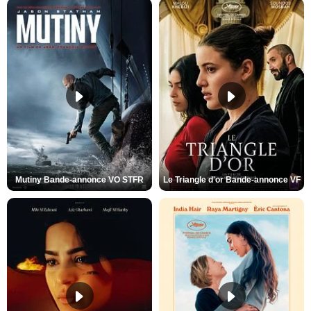
Mutiny Bande-annonce VO STFR
Le Triangle d'or Bande-annonce VF