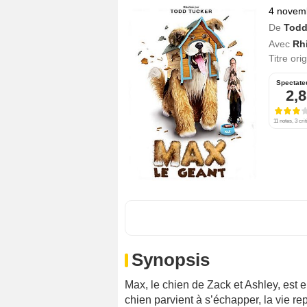
4 novem
De
Todd
Avec
Rh
Titre ori
Spectate
2,8
11 notes, 3 cri
Synopsis
Max, le chien de Zack et Ashley, est 
chien parvient à s’échapper, la vie r