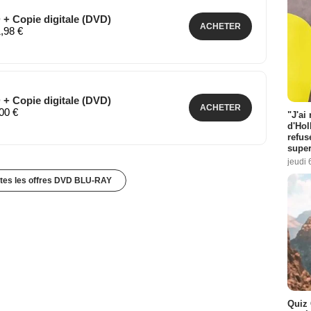
 + Copie digitale (DVD)
ACHETER
1,98 €
 + Copie digitale (DVD)
ACHETER
,00 €
"J'ai
d'Hol
refus
super
jeudi 
utes les offres DVD BLU-RAY
Quiz 