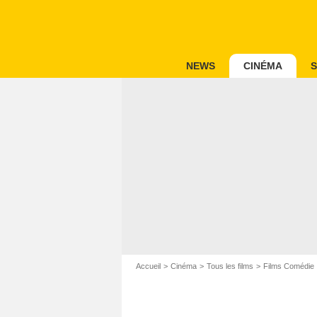
NEWS
CINÉMA
S
Accueil
Cinéma
Tous les films
Films Comédie