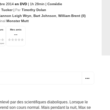
bre 2014
en DVD
|
1h 28min
|
Comédie
 Tucker
Par
Timothy Dolan
|
iannon Leigh Wryn
,
Bart Johnson
,
William Brent (II)
ginal
Monster Mutt
urs
Mes amis
--
tiques
enlevé par des scientifiques diaboliques. Lorsque le
eprend son cours normal. Mais pendant la nuit, Max se