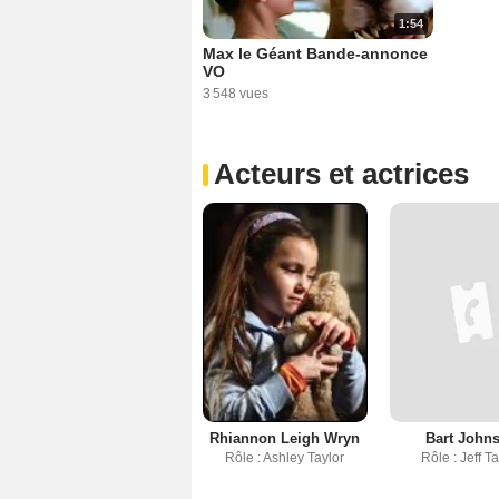
1:54
Max le Géant Bande-annonce
VO
3 548 vues
Acteurs et actrices
Rhiannon Leigh Wryn
Bart John
Rôle : Ashley Taylor
Rôle : Jeff T