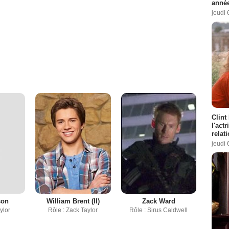
année
jeudi 
Clint
l'act
relat
jeudi 
son
William Brent (II)
Zack Ward
aylor
Rôle : Zack Taylor
Rôle : Sirus Caldwell