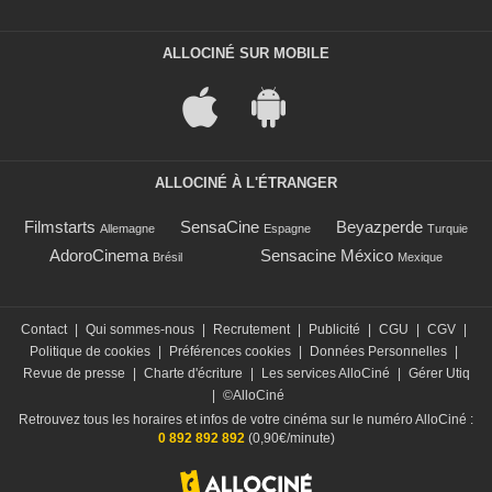
ALLOCINÉ SUR MOBILE
ALLOCINÉ À L'ÉTRANGER
Filmstarts
SensaCine
Beyazperde
Allemagne
Espagne
Turquie
AdoroCinema
Sensacine México
Brésil
Mexique
Contact
|
Qui sommes-nous
|
Recrutement
|
Publicité
|
CGU
|
CGV
|
Politique de cookies
|
Préférences cookies
|
Données Personnelles
|
Revue de presse
|
Charte d'écriture
|
Les services AlloCiné
|
Gérer Utiq
|
©AlloCiné
Retrouvez tous les horaires et infos de votre cinéma sur le numéro AlloCiné :
0 892 892 892
(0,90€/minute)