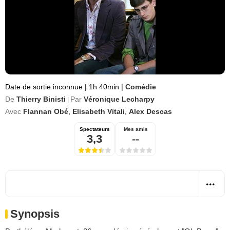
Date de sortie inconnue
|
1h 40min
|
Comédie
De
Thierry Binisti
Par
Véronique Lecharpy
|
Avec
Flannan Obé
,
Elisabeth Vitali
,
Alex Descas
Spectateurs
Mes amis
3,3
--
Synopsis