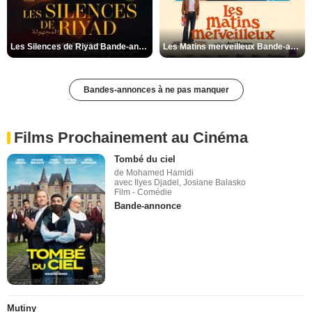
Les Silences de Riyad Bande-annonce VO STFR
Les Matins merveilleux Bande-annonce VF
Bandes-annonces à ne pas manquer
Films Prochainement au Cinéma
Tombé du ciel
de Mohamed Hamidi
avec Ilyes Djadel, Josiane Balasko
Film - Comédie
Bande-annonce
Mutiny