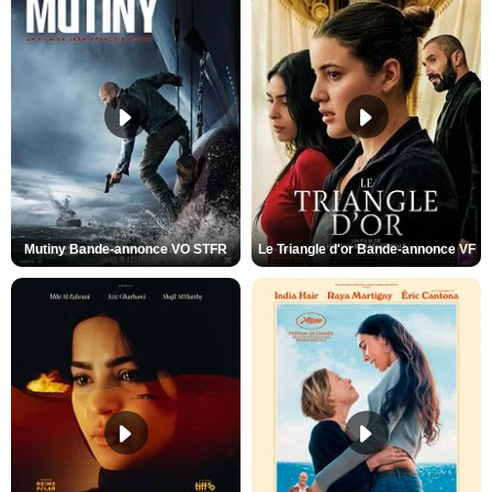
Mutiny Bande-annonce VO STFR
Le Triangle d'or Bande-annonce VF