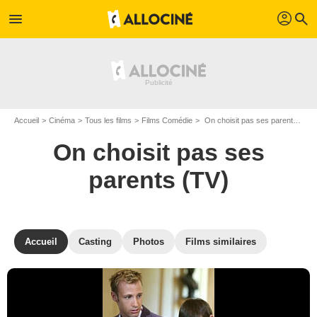
profil
menu
search
Accueil
Cinéma
Tous les films
Films Comédie
On choisit pas ses parents (TV) de Thierry Binisti
On choisit pas ses
parents (TV)
Accueil
Casting
Photos
Films similaires