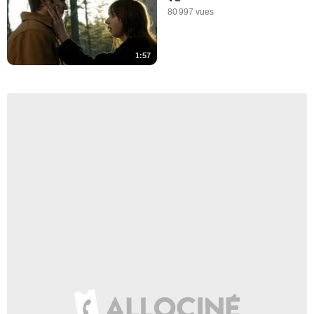
80 997 vues
1:57