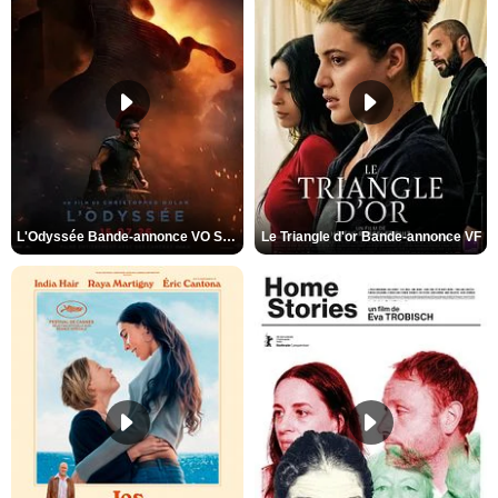
L'Odyssée Bande-annonce VO STFR
Le Triangle d'or Bande-annonce VF