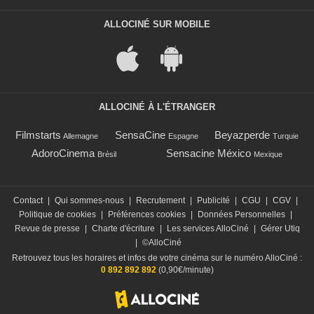
ALLOCINÉ SUR MOBILE
ALLOCINÉ À L'ÉTRANGER
Filmstarts
SensaCine
Beyazperde
Allemagne
Espagne
Turquie
AdoroCinema
Sensacine México
Brésil
Mexique
Contact
|
Qui sommes-nous
|
Recrutement
|
Publicité
|
CGU
|
CGV
|
Politique de cookies
|
Préférences cookies
|
Données Personnelles
|
Revue de presse
|
Charte d'écriture
|
Les services AlloCiné
|
Gérer Utiq
|
©AlloCiné
Retrouvez tous les horaires et infos de votre cinéma sur le numéro AlloCiné :
0 892 892 892
(0,90€/minute)