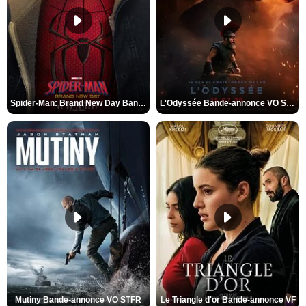
Spider-Man: Brand New Day Bande-annonce VO STFR
L'Odyssée Bande-annonce VO STFR
Mutiny Bande-annonce VO STFR
Le Triangle d'or Bande-annonce VF