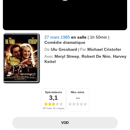
27 mars 1985
en salle
|
1h 50min
|
Comédie dramatique
De
Ulu Grosbard
Par
Michael Cristofer
|
Avec
Meryl Streep
,
Robert De Niro
,
Harvey
Keitel
Spectateurs
Mes amis
3,1
--
447 notes, 62 critiques
VOD