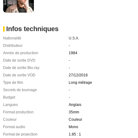
Infos techniques
Nationalité
U.S.A.
Distributeur
-
Année de production
1984
Date de sortie DVD
-
Date de sortie Blu-ray
-
Date de sortie VOD
27/12/2016
Type de film
Long métrage
Secrets de tournage
-
Budget
-
Langues
Anglais
Format production
35mm
Couleur
Couleur
Format audio
Mono
Format de projection
1.85 : 1