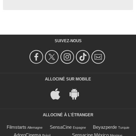
SUIVEZ-NOUS
ALLOCINÉ SUR MOBILE
ALLOCINÉ À L'ÉTRANGER
Filmstarts
SensaCine
Beyazperde
Allemagne
Espagne
Turquie
AdoroCinema
Sensacine México
Brésil
Mexique