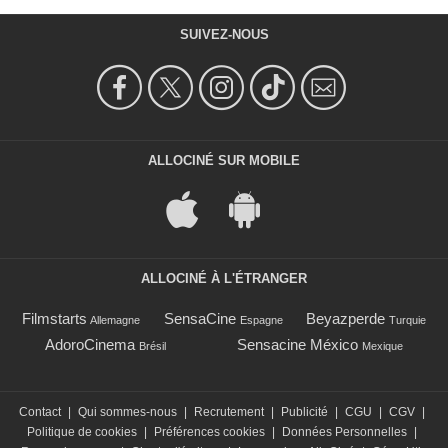
SUIVEZ-NOUS
ALLOCINÉ SUR MOBILE
ALLOCINÉ À L'ÉTRANGER
Filmstarts
SensaCine
Beyazperde
Allemagne
Espagne
Turquie
AdoroCinema
Sensacine México
Brésil
Mexique
Contact
|
Qui sommes-nous
|
Recrutement
|
Publicité
|
CGU
|
CGV
|
Politique de cookies
|
Préférences cookies
|
Données Personnelles
|