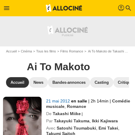
profil
menu
search
Accueil
Cinéma
Tous les films
Films Romance
Ai To Makoto de Takashi Miike
Ai To Makoto
Accueil
News
Bandes-annonces
Casting
Critiques
21 mai 2012
en salle
|
2h 14min
|
Comédie
musicale
,
Romance
De
Takashi Miike
|
Par
Takayuki Takuma
,
Ikki Kajiwara
Avec
Satoshi Tsumabuki
,
Emi Takei
,
Takumi Saitoh