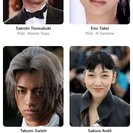
Satoshi Tsumabuki
Emi Takei
Rôle : Makoto Taiga
Rôle : Ai Saotome
Takumi Saitoh
Sakura Andô