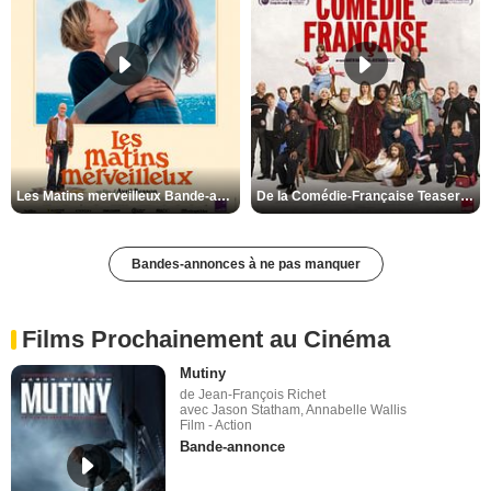
Les Matins merveilleux Bande-annonce VF
De la Comédie-Française Teaser VF
Bandes-annonces à ne pas manquer
Films Prochainement au Cinéma
Mutiny
de Jean-François Richet
avec Jason Statham, Annabelle Wallis
Film - Action
Bande-annonce