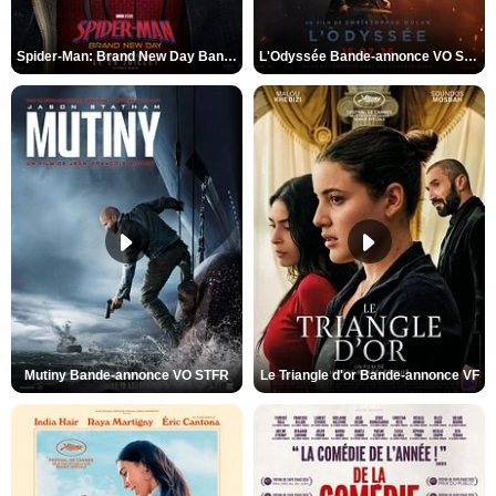
Spider-Man: Brand New Day Bande-annonce VO STFR
L'Odyssée Bande-annonce VO STFR
Mutiny Bande-annonce VO STFR
Le Triangle d'or Bande-annonce VF